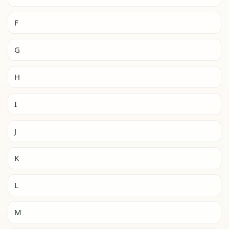
F
G
H
I
J
K
L
M