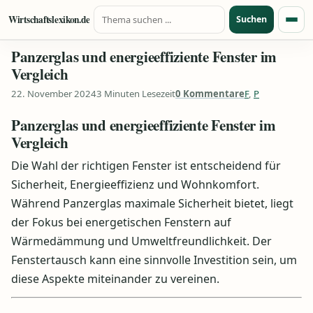
Suche nach:
Zum Inhalt springen
Wirtschaftslexikon.de
Suchen
Menü
Panzerglas und energieeffiziente Fenster im
Vergleich
22. November 2024
3 Minuten Lesezeit
0 Kommentare
F
,
P
Panzerglas und energieeffiziente Fenster im
Vergleich
Die Wahl der richtigen Fenster ist entscheidend für
Sicherheit, Energieeffizienz und Wohnkomfort.
Während Panzerglas maximale Sicherheit bietet, liegt
der Fokus bei energetischen Fenstern auf
Wärmedämmung und Umweltfreundlichkeit. Der
Fenstertausch kann eine sinnvolle Investition sein, um
diese Aspekte miteinander zu vereinen.