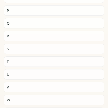
P
Q
R
S
T
U
V
W