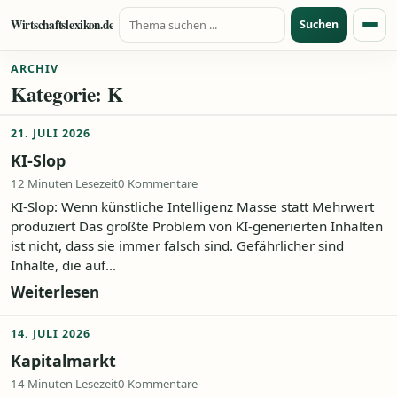
Suche nach:
Zum Inhalt springen
Wirtschaftslexikon.de
Suchen
Menü
ARCHIV
Kategorie:
K
21. JULI 2026
KI-Slop
12 Minuten Lesezeit
0 Kommentare
KI-Slop: Wenn künstliche Intelligenz Masse statt Mehrwert
produziert Das größte Problem von KI-generierten Inhalten
ist nicht, dass sie immer falsch sind. Gefährlicher sind
Inhalte, die auf...
Weiterlesen
14. JULI 2026
Kapitalmarkt
14 Minuten Lesezeit
0 Kommentare