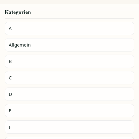
Kategorien
A
Allgemein
B
C
D
E
F