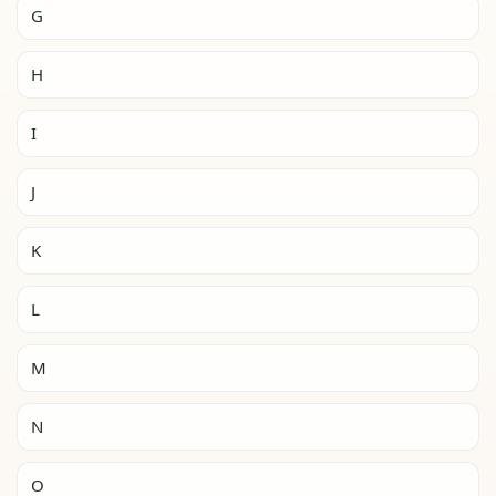
G
H
I
J
K
L
M
N
O