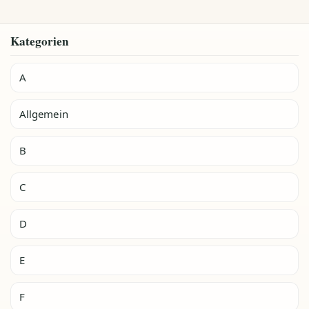
Kategorien
A
Allgemein
B
C
D
E
F