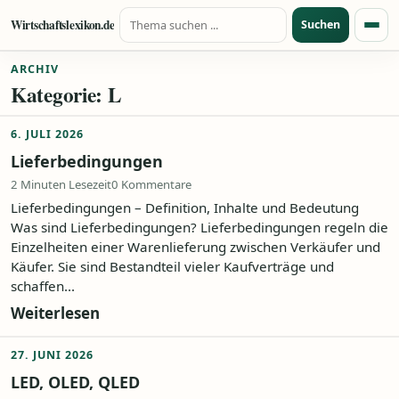
Suche nach:
Zum Inhalt springen
Wirtschaftslexikon.de
Suchen
Menü
ARCHIV
Kategorie:
L
6. JULI 2026
Lieferbedingungen
2 Minuten Lesezeit
0 Kommentare
Lieferbedingungen – Definition, Inhalte und Bedeutung
Was sind Lieferbedingungen? Lieferbedingungen regeln die
Einzelheiten einer Warenlieferung zwischen Verkäufer und
Käufer. Sie sind Bestandteil vieler Kaufverträge und
schaffen...
Weiterlesen
27. JUNI 2026
LED, OLED, QLED