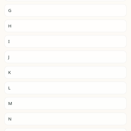
G
H
I
J
K
L
M
N