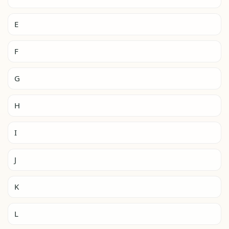
E
F
G
H
I
J
K
L