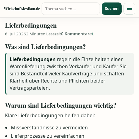
Suche nach:
Zum Inhalt springen
Wirtschaftslexikon.de
Suchen
Menü
Lieferbedingungen
6. Juli 2026
2 Minuten Lesezeit
0 Kommentare
L
Was sind Lieferbedingungen?
Lieferbedingungen
regeln die Einzelheiten einer
Warenlieferung zwischen Verkäufer und Käufer. Sie
sind Bestandteil vieler Kaufverträge und schaffen
Klarheit über Rechte und Pflichten beider
Vertragsparteien.
Warum sind Lieferbedingungen wichtig?
Klare Lieferbedingungen helfen dabei:
Missverständnisse zu vermeiden
Lieferprozesse zu vereinfachen