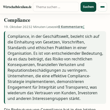
Suche nach:
Zum Inhalt springen
Wirtschaftslexikon.de
Suchen
Menü
Compliance
19. Oktober 2023
2 Minuten Lesezeit
0 Kommentare
C
Compliance, in der Geschäftswelt, bezieht sich auf
die Einhaltung von Gesetzen, Vorschriften,
Standards und ethischen Praktiken in einer
Organisation. Es ist von entscheidender Bedeutung,
da es dazu beiträgt, das Risiko von rechtlichen
Konsequenzen, finanziellen Verlusten und
Reputationsbeschädigungen zu verringern.
Unternehmen, die eine effektive Compliance-
Strategie implementieren, demonstrieren
Engagement für Integrität und Transparenz, was
wiederum das Vertrauen von Kunden, Investoren
und anderen Interessengruppen stärkt.
Die Bedeutung von Compliance hat in den letzten