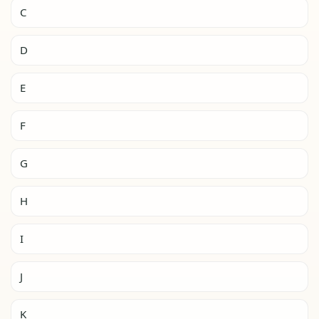
C
D
E
F
G
H
I
J
K