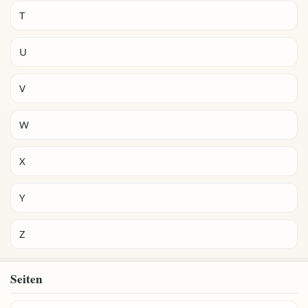
T
U
V
W
X
Y
Z
Seiten