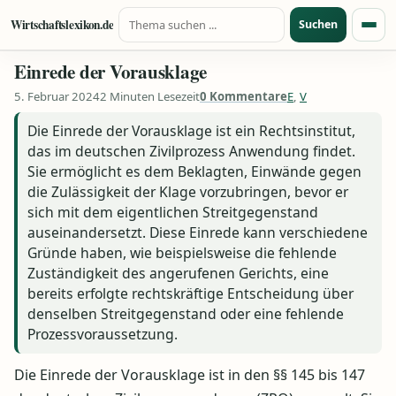
Suche nach:
Zum Inhalt springen
Wirtschaftslexikon.de
Suchen
Menü
Einrede der Vorausklage
5. Februar 2024
2 Minuten Lesezeit
0 Kommentare
E
,
V
Die Einrede der Vorausklage ist ein Rechtsinstitut,
das im deutschen Zivilprozess Anwendung findet.
Sie ermöglicht es dem Beklagten, Einwände gegen
die Zulässigkeit der Klage vorzubringen, bevor er
sich mit dem eigentlichen Streitgegenstand
auseinandersetzt. Diese Einrede kann verschiedene
Gründe haben, wie beispielsweise die fehlende
Zuständigkeit des angerufenen Gerichts, eine
bereits erfolgte rechtskräftige Entscheidung über
denselben Streitgegenstand oder eine fehlende
Prozessvoraussetzung.
Die Einrede der Vorausklage ist in den §§ 145 bis 147