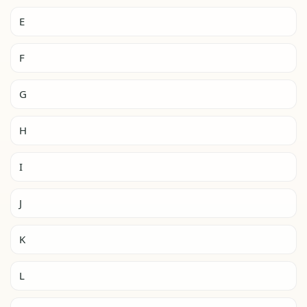
E
F
G
H
I
J
K
L