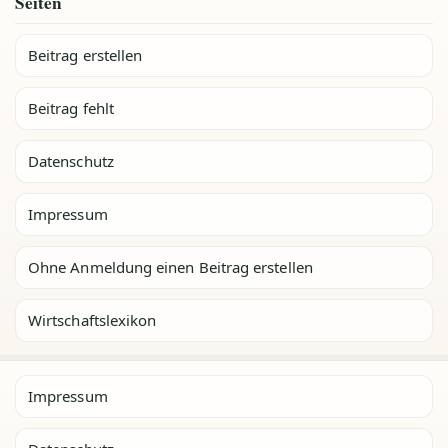
Seiten
Beitrag erstellen
Beitrag fehlt
Datenschutz
Impressum
Ohne Anmeldung einen Beitrag erstellen
Wirtschaftslexikon
Impressum