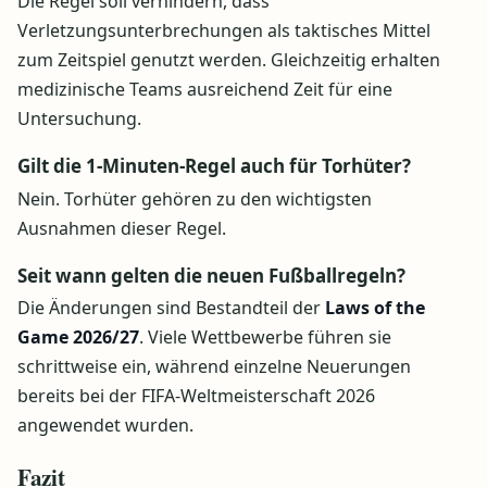
Die Regel soll verhindern, dass
Verletzungsunterbrechungen als taktisches Mittel
zum Zeitspiel genutzt werden. Gleichzeitig erhalten
medizinische Teams ausreichend Zeit für eine
Untersuchung.
Gilt die 1-Minuten-Regel auch für Torhüter?
Nein. Torhüter gehören zu den wichtigsten
Ausnahmen dieser Regel.
Seit wann gelten die neuen Fußballregeln?
Die Änderungen sind Bestandteil der
Laws of the
Game 2026/27
. Viele Wettbewerbe führen sie
schrittweise ein, während einzelne Neuerungen
bereits bei der FIFA-Weltmeisterschaft 2026
angewendet wurden.
Fazit