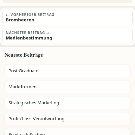
Beitragsnavigation
← VORHERIGER BEITRAG
Brombeeren
NÄCHSTER BEITRAG →
Medienbestimmung
Neueste Beiträge
Post Graduate
Marktformen
Strategisches Marketing
Profit/Loss-Verantwortung
Feedback-System