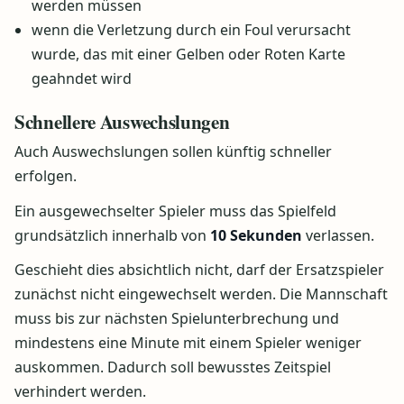
werden müssen
wenn die Verletzung durch ein Foul verursacht
wurde, das mit einer Gelben oder Roten Karte
geahndet wird
Schnellere Auswechslungen
Auch Auswechslungen sollen künftig schneller
erfolgen.
Ein ausgewechselter Spieler muss das Spielfeld
grundsätzlich innerhalb von
10 Sekunden
verlassen.
Geschieht dies absichtlich nicht, darf der Ersatzspieler
zunächst nicht eingewechselt werden. Die Mannschaft
muss bis zur nächsten Spielunterbrechung und
mindestens eine Minute mit einem Spieler weniger
auskommen. Dadurch soll bewusstes Zeitspiel
verhindert werden.