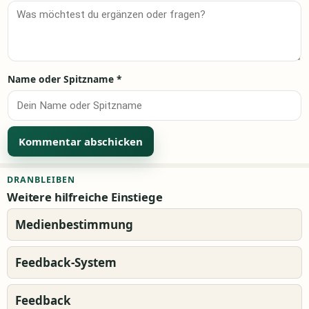
Name oder Spitzname
*
Alternative:
DRANBLEIBEN
Weitere hilfreiche Einstiege
Medienbestimmung
Feedback-System
Feedback