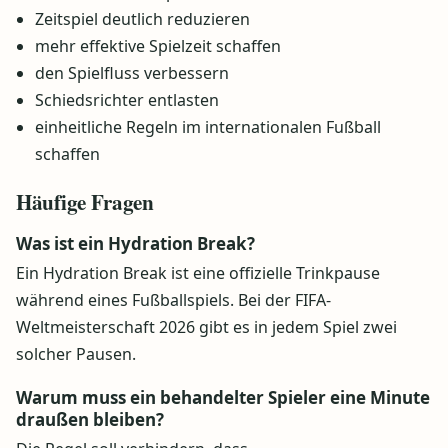
Zeitspiel deutlich reduzieren
mehr effektive Spielzeit schaffen
den Spielfluss verbessern
Schiedsrichter entlasten
einheitliche Regeln im internationalen Fußball
schaffen
Häufige Fragen
Was ist ein Hydration Break?
Ein Hydration Break ist eine offizielle Trinkpause
während eines Fußballspiels. Bei der FIFA-
Weltmeisterschaft 2026 gibt es in jedem Spiel zwei
solcher Pausen.
Warum muss ein behandelter Spieler eine Minute
draußen bleiben?