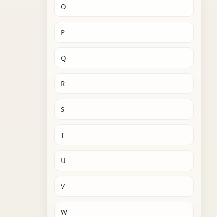
O
P
Q
R
S
T
U
V
W