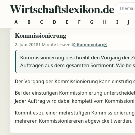
Wirtschaftslexikon.de
Zum Inhalt springen
Suche 
A
B
C
D
E
F
G
H
I
J
Kommissionierung
2. Juni 2018
1 Minute Lesezeit
0 Kommentare
K
Kommissionierung beschreibt den Vorgang der 
Aufträgen aus dem gesamten Sortiment. Wie beisp
Der Vorgang der Kommissionierung kann einstufig o
Bei der einstufigen Kommissionierung unterscheidet
Jeder Auftrag wird dabei komplett vom Kommissioni
Kommt es zu einer mehrstufigen Kommissionierung so
mehreren Kommissioniereren abgewickelt werden.