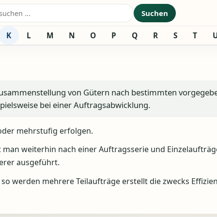
nach:
Suchen
K
L
M
N
O
P
Q
R
S
T
Zusammenstellung von Gütern nach bestimmten vorgegeb
ielsweise bei einer Auftragsabwicklung.
der mehrstufig erfolgen.
 man weiterhin nach einer Auftragsserie und Einzelaufträg
erer ausgeführt.
 werden mehrere Teilaufträge erstellt die zwecks Effizie