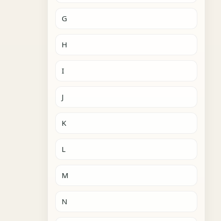
G
H
I
J
K
L
M
N