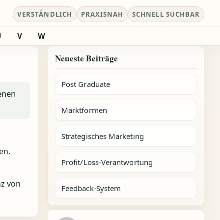
VERSTÄNDLICH
PRAXISNAH
SCHNELL SUCHBAR
U
V
W
Neueste Beiträge
Post Graduate
enen
Marktformen
Strategisches Marketing
en.
Profit/Loss-Verantwortung
nz von
Feedback-System