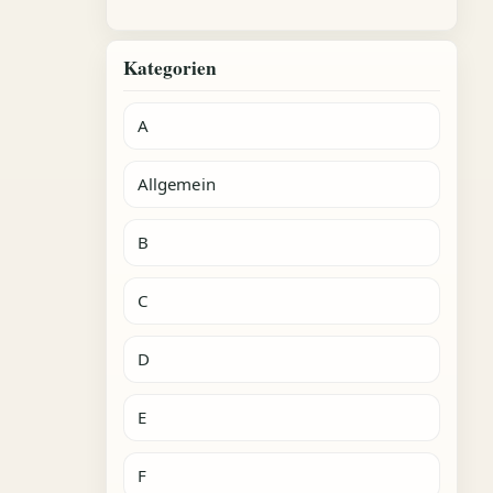
Kategorien
A
Allgemein
B
C
D
E
F