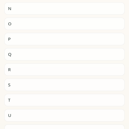
N
O
P
Q
R
S
T
U