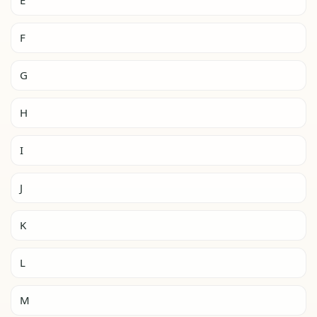
E
F
G
H
I
J
K
L
M