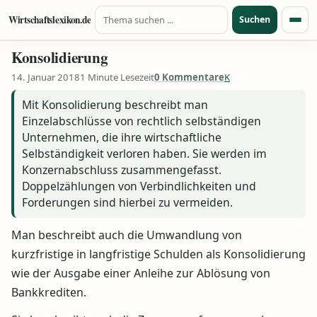
Suche nach:
Zum Inhalt springen
Wirtschaftslexikon.de
Suchen
Menü
Konsolidierung
14. Januar 2018
1 Minute Lesezeit
0 Kommentare
K
Mit Konsolidierung beschreibt man
Einzelabschlüsse von rechtlich selbständigen
Unternehmen, die ihre wirtschaftliche
Selbständigkeit verloren haben. Sie werden im
Konzernabschluss zusammengefasst.
Doppelzählungen von Verbindlichkeiten und
Forderungen sind hierbei zu vermeiden.
Man beschreibt auch die Umwandlung von
kurzfristige in langfristige Schulden als Konsolidierung
wie der Ausgabe einer Anleihe zur Ablösung von
Bankkrediten.