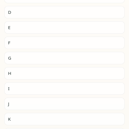
D
E
F
G
H
I
J
K