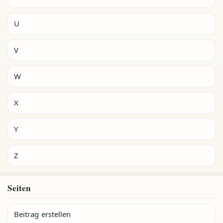
U
V
W
X
Y
Z
Seiten
Beitrag erstellen