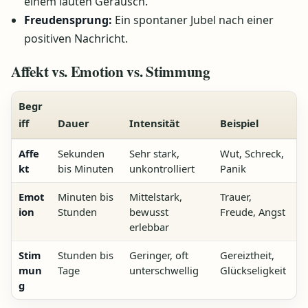
einem lauten Geräusch.
Freudensprung:
Ein spontaner Jubel nach einer
positiven Nachricht.
Affekt vs. Emotion vs. Stimmung
Begr
iff
Dauer
Intensität
Beispiel
Affe
Sekunden
Sehr stark,
Wut, Schreck,
kt
bis Minuten
unkontrolliert
Panik
Emot
Minuten bis
Mittelstark,
Trauer,
ion
Stunden
bewusst
Freude, Angst
erlebbar
Stim
Stunden bis
Geringer, oft
Gereiztheit,
mun
Tage
unterschwellig
Glückseligkeit
g