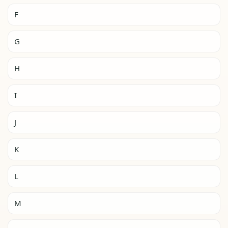
F
G
H
I
J
K
L
M