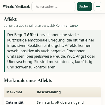
Suche nach:
Zum Inhalt springen
Wirtschaftslexikon.de
Suchen
Menü
Affekt
29. Januar 2025
2 Minuten Lesezeit
0 Kommentare
A
Der Begriff
Affekt
bezeichnet eine starke,
kurzfristige emotionale Erregung, die oft mit einer
impulsiven Reaktion einhergeht. Affekte können
sowohl positive als auch negative Emotionen
umfassen, beispielsweise Freude, Wut, Angst oder
Überraschung. Sie sind meist intensiv, kurzfristig
und schwer zu kontrollieren.
Merkmale eines Affekts
Merkmal
Beschreibung
Intensität
Sehr stark, oft überwältigend