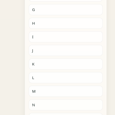
G
H
I
J
K
L
M
N