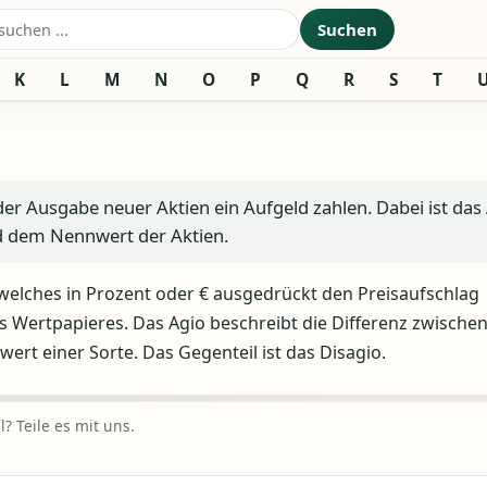
nach:
Suchen
K
L
M
N
O
P
Q
R
S
T
er Ausgabe neuer Aktien ein Aufgeld zahlen. Dabei ist das
d dem Nennwert der Aktien.
welches in Prozent oder € ausgedrückt den Preisaufschlag
s Wertpapieres. Das Agio beschreibt die Differenz zwische
t einer Sorte. Das Gegenteil ist das Disagio.
? Teile es mit uns.