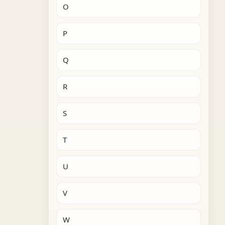
O
P
Q
R
S
T
U
V
W