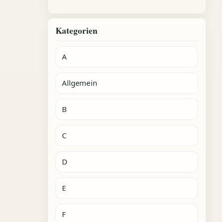
Kategorien
A
Allgemein
B
C
D
E
F