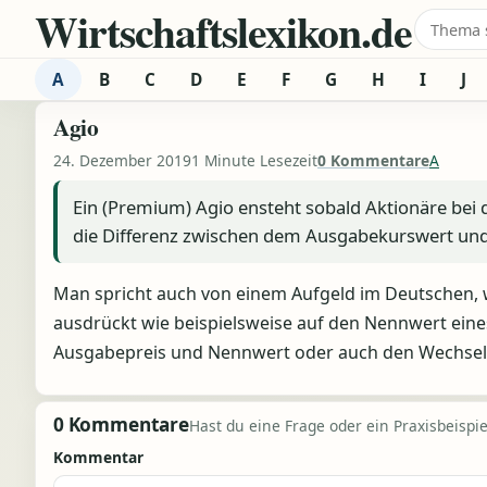
Wirtschaftslexikon.de
Zum Inhalt springen
Suche 
A
B
C
D
E
F
G
H
I
J
Agio
24. Dezember 2019
1 Minute Lesezeit
0 Kommentare
A
Ein (Premium) Agio ensteht sobald Aktionäre bei d
die Differenz zwischen dem Ausgabekurswert un
Man spricht auch von einem Aufgeld im Deutschen, 
ausdrückt wie beispielsweise auf den Nennwert eine
Ausgabepreis und Nennwert oder auch den Wechselwer
0 Kommentare
Hast du eine Frage oder ein Praxisbeispiel
Kommentar