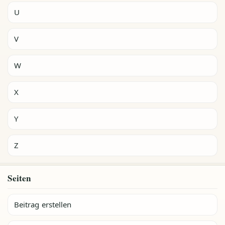
U
V
W
X
Y
Z
Seiten
Beitrag erstellen