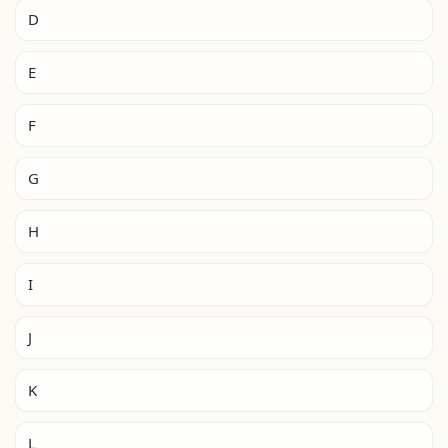
D
E
F
G
H
I
J
K
L