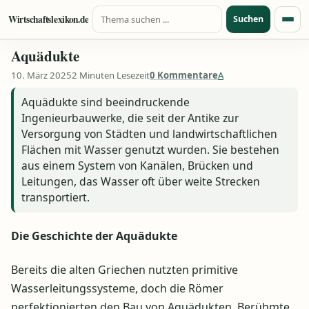
Suche nach:
Zum Inhalt springen
Wirtschaftslexikon.de
Suchen
Menü
Aquädukte
10. März 2025
2 Minuten Lesezeit
0 Kommentare
A
Aquädukte sind beeindruckende
Ingenieurbauwerke, die seit der Antike zur
Versorgung von Städten und landwirtschaftlichen
Flächen mit Wasser genutzt wurden. Sie bestehen
aus einem System von Kanälen, Brücken und
Leitungen, das Wasser oft über weite Strecken
transportiert.
Die Geschichte der Aquädukte
Bereits die alten Griechen nutzten primitive
Wasserleitungssysteme, doch die Römer
perfektionierten den Bau von Aquädukten. Berühmte