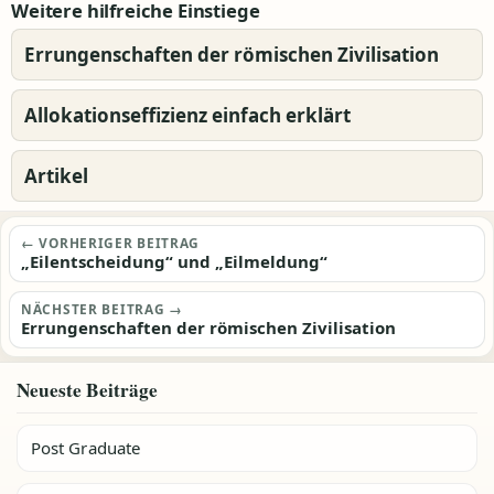
Weitere hilfreiche Einstiege
Errungenschaften der römischen Zivilisation
Allokationseffizienz einfach erklärt
Artikel
Beitragsnavigation
← VORHERIGER BEITRAG
„Eilentscheidung“ und „Eilmeldung“
NÄCHSTER BEITRAG →
Errungenschaften der römischen Zivilisation
Neueste Beiträge
Post Graduate