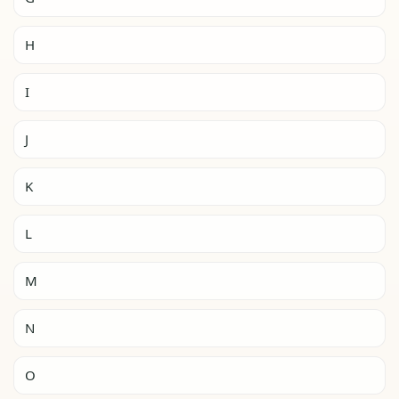
H
I
J
K
L
M
N
O