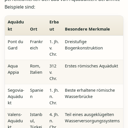
Beispiele sind:
Aquädu
Erba
kt
Ort
ut
Besondere Merkmale
Pont du
Frankr
1. Jh.
Dreistufige
Gard
eich
v.
Bogenkonstruktion
Chr.
Aqua
Rom,
312
Erstes römisches Aquädukt
Appia
Italien
v.
Chr.
Segovia-
Spanie
1. Jh.
Beste erhaltene römische
Aquädu
n
n.
Wasserbrücke
kt
Chr.
Valens-
Istanb
4. Jh.
Teil eines ausgeklügelten
Aquädu
ul,
n.
Wasserversorgungssystems
kt
Türkei
Chr.