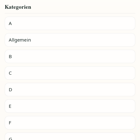
Kategorien
A
Allgemein
B
C
D
E
F
G