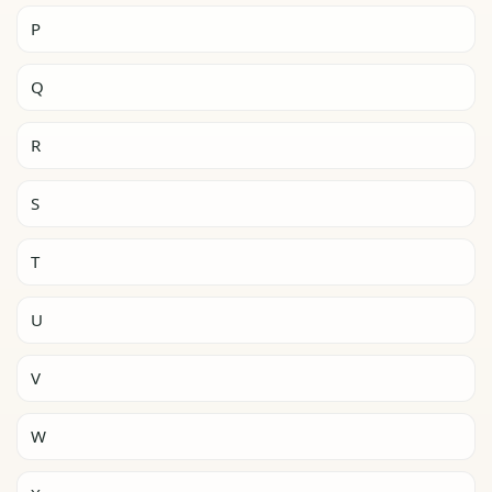
P
Q
R
S
T
U
V
W