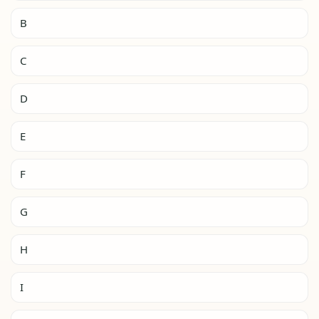
B
C
D
E
F
G
H
I