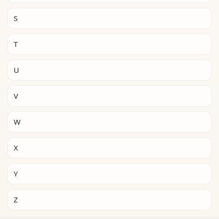
S
T
U
V
W
X
Y
Z