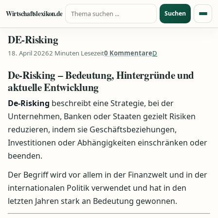
Suche nach:
Zum Inhalt springen
Wirtschaftslexikon.de
Suchen
Menü
DE-Risking
18. April 2026
2 Minuten Lesezeit
0 Kommentare
D
De-Risking – Bedeutung, Hintergründe und
aktuelle Entwicklung
De-Risking
beschreibt eine Strategie, bei der
Unternehmen, Banken oder Staaten gezielt Risiken
reduzieren, indem sie Geschäftsbeziehungen,
Investitionen oder Abhängigkeiten einschränken oder
beenden.
Der Begriff wird vor allem in der Finanzwelt und in der
internationalen Politik verwendet und hat in den
letzten Jahren stark an Bedeutung gewonnen.