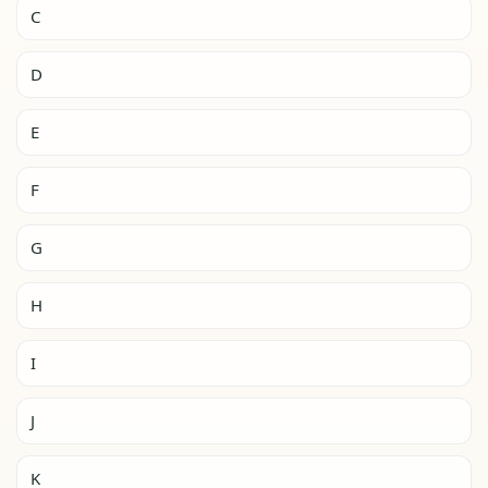
C
D
E
F
G
H
I
J
K