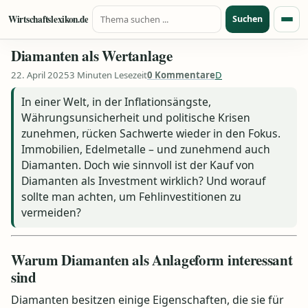
Suche nach:
Zum Inhalt springen
Wirtschaftslexikon.de
Suchen
Menü
Diamanten als Wertanlage
22. April 2025
3 Minuten Lesezeit
0 Kommentare
D
In einer Welt, in der Inflationsängste,
Währungsunsicherheit und politische Krisen
zunehmen, rücken Sachwerte wieder in den Fokus.
Immobilien, Edelmetalle – und zunehmend auch
Diamanten. Doch wie sinnvoll ist der Kauf von
Diamanten als Investment wirklich? Und worauf
sollte man achten, um Fehlinvestitionen zu
vermeiden?
Warum Diamanten als Anlageform interessant
sind
Diamanten besitzen einige Eigenschaften, die sie für