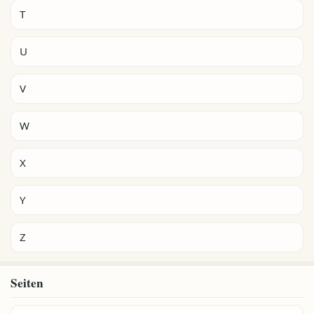
T
U
V
W
X
Y
Z
Seiten