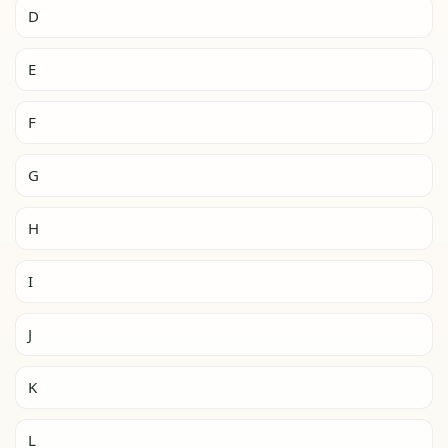
D
E
F
G
H
I
J
K
L