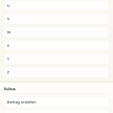
U
V
W
X
Y
Z
Seiten
Beitrag erstellen