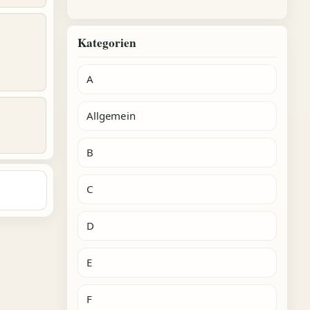
Kategorien
A
Allgemein
B
C
D
E
F