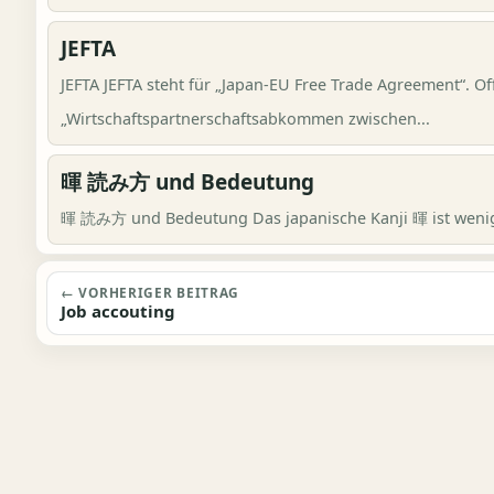
JEFTA
JEFTA JEFTA steht für „Japan-EU Free Trade Agreement“. O
„Wirtschaftspartnerschaftsabkommen zwischen...
暉 読み方 und Bedeutung
暉 読み方 und Bedeutung Das japanische Kanji 暉 ist weniger 
Beitragsnavigation
← VORHERIGER BEITRAG
Job accouting