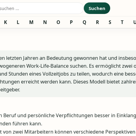
nach:
Suchen
K
L
M
N
O
P
Q
R
S
T
in den letzten Jahren an Bedeutung gewonnen hat und insbes
sgewogeneren Work-Life-Balance suchen. Es ermöglicht zwei 
und Stunden eines Vollzeitjobs zu teilen, wodurch eine bess
chtungen erreicht werden kann. Dieses Modell bietet zahlre
eitgeber.
Beruf und persönliche Verpflichtungen besser in Einklan
inden führen kann.
 von zwei Mitarbeitern können verschiedene Perspektiven