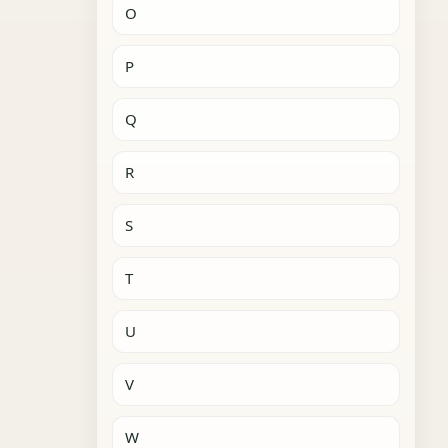
O
P
Q
R
S
T
U
V
W