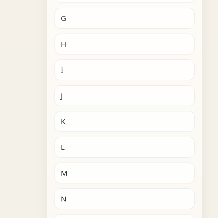
G
H
I
J
K
L
M
N