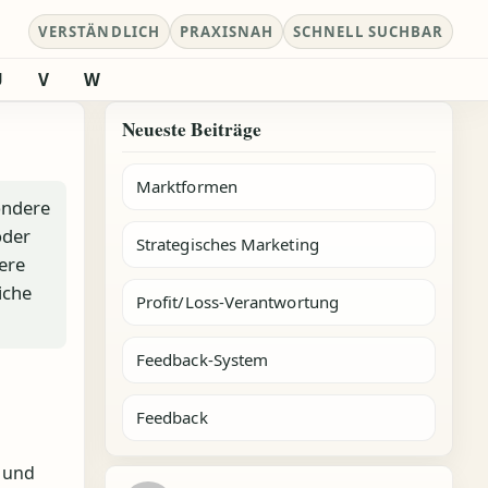
VERSTÄNDLICH
PRAXISNAH
SCHNELL SUCHBAR
U
V
W
Neueste Beiträge
Marktformen
ondere
oder
Strategisches Marketing
ere
iche
Profit/Loss-Verantwortung
Feedback-System
g
Feedback
 und