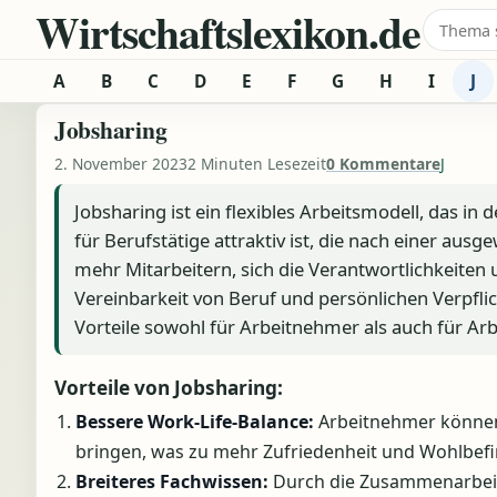
Wirtschaftslexikon.de
Zum Inhalt springen
Suche 
A
B
C
D
E
F
G
H
I
J
Jobsharing
2. November 2023
2 Minuten Lesezeit
0 Kommentare
J
Jobsharing ist ein flexibles Arbeitsmodell, das 
für Berufstätige attraktiv ist, die nach einer au
mehr Mitarbeitern, sich die Verantwortlichkeiten 
Vereinbarkeit von Beruf und persönlichen Verpfli
Vorteile sowohl für Arbeitnehmer als auch für Arb
Vorteile von Jobsharing:
Bessere Work-Life-Balance:
Arbeitnehmer können 
bringen, was zu mehr Zufriedenheit und Wohlbef
Breiteres Fachwissen:
Durch die Zusammenarbeit