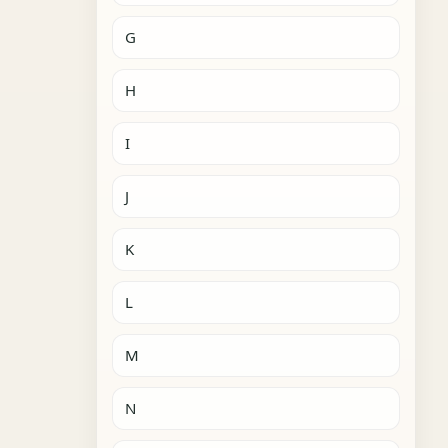
G
H
I
J
K
L
M
N