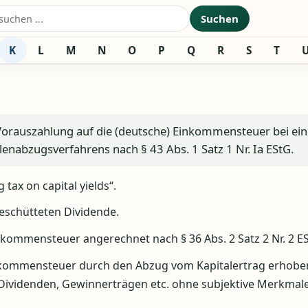
nach:
Suchen
K
L
M
N
O
P
Q
R
S
T
 Vorauszahlung auf die (deutsche) Einkommensteuer bei ein
enabzugsverfahrens nach § 43 Abs. 1 Satz 1 Nr. Ia EStG.
tax on capital yields“.
geschütteten Dividende.
inkommensteuer angerechnet nach § 36 Abs. 2 Satz 2 Nr. 2 E
inkommensteuer durch den Abzug vom Kapitalertrag erhobe
, Dividenden, Gewinnerträgen etc. ohne subjektive Merkmal