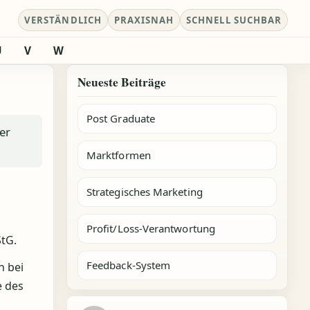
VERSTÄNDLICH
PRAXISNAH
SCHNELL SUCHBAR
U
V
W
Neueste Beiträge
Post Graduate
er
Marktformen
Strategisches Marketing
Profit/Loss-Verantwortung
StG.
Feedback-System
n bei
e des