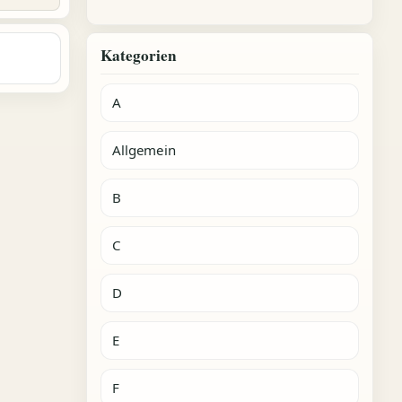
Kategorien
A
Allgemein
B
C
D
E
F