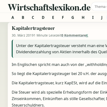
Wirtschaftslexikon.de
Zum Inhalt springen
Suche 
A
B
C
D
E
F
G
H
I
J
Kapitalertragsteuer
30. März 2019
1 Minute Lesezeit
0 Kommentare
K
Unter der Kapitalertragsteuer versteht man eine
Dividendenzahlung von Aktien innerhalb des Quell
Im Englischen spricht man auch von der „withholding 
So liegt die Kapitalertragsteuger bei 20 v.H. der aus
Die Kapitalertragsteuer, kurz KapESt, wird auf die E
Die Steuer wird als spezielle Erhebungsform der E
Zinseinkommen, Einkünften als stille Gesellschafter
Steuerschuldners.