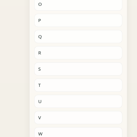
O
P
Q
R
S
T
U
V
W