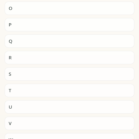
O
P
Q
R
S
T
U
V