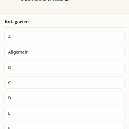
Kategorien
A
Allgemein
B
C
D
E
F