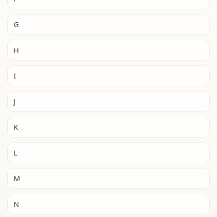
G
H
I
J
K
L
M
N