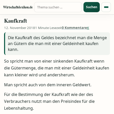
Suche nach:
Zum Inhalt springen
Wirtschaftslexikon.de
Suchen
Menü
Kaufkraft
12. November 2018
1 Minute Lesezeit
0 Kommentare
K
Die Kaufkraft des Geldes bezeichnet man die Menge
an Gütern die man mit einer Geldeinheit kaufen
kann.
So spricht man von einer sinkenden Kaufkraft wenn
die Gütermenge, die man mit einer Geldeinheit kaufen
kann kleiner wird und andersherum.
Man spricht auch von dem inneren Geldwert.
Für die Bestimmung der Kaufkraft wie der des
Verbrauchers nutzt man den Preisindex für die
Lebenshaltung.