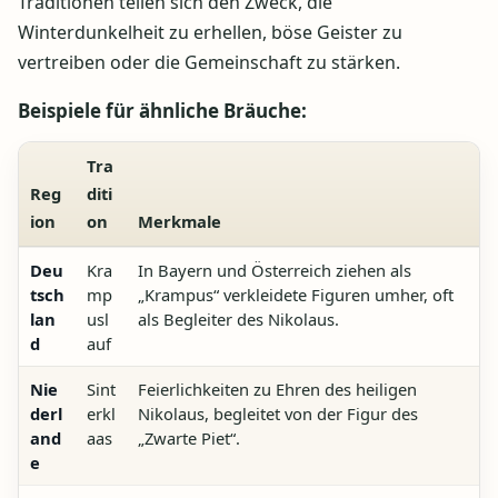
Traditionen teilen sich den Zweck, die
Winterdunkelheit zu erhellen, böse Geister zu
vertreiben oder die Gemeinschaft zu stärken.
Beispiele für ähnliche Bräuche:
Tra
Reg
diti
ion
on
Merkmale
Deu
Kra
In Bayern und Österreich ziehen als
tsch
mp
„Krampus“ verkleidete Figuren umher, oft
lan
usl
als Begleiter des Nikolaus.
d
auf
Nie
Sint
Feierlichkeiten zu Ehren des heiligen
derl
erkl
Nikolaus, begleitet von der Figur des
and
aas
„Zwarte Piet“.
e