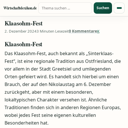
Suche nach:
Zum Inhalt springen
Wirtschaftslexikon.de
Suchen
Menü
Klaasohm-Fest
2. Dezember 2024
3 Minuten Lesezeit
0 Kommentare
K
Klaasohm-Fest
Das Klaasohm-Fest, auch bekannt als „Sinterklaas-
Fest“, ist eine regionale Tradition aus Ostfriesland, die
vor allem in der Stadt Greetsiel und umliegenden
Orten gefeiert wird. Es handelt sich hierbei um einen
Brauch, der auf den Nikolaustag am 6. Dezember
zurückgeht, aber mit einem besonderen,
lokaltypischen Charakter versehen ist. Ähnliche
Traditionen finden sich in anderen Regionen Europas,
wobei jedes Fest seine eigenen kulturellen
Besonderheiten hat.