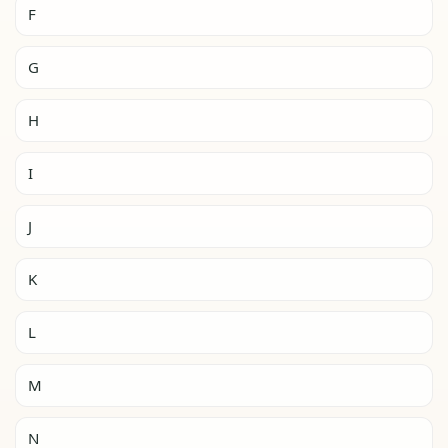
F
G
H
I
J
K
L
M
N