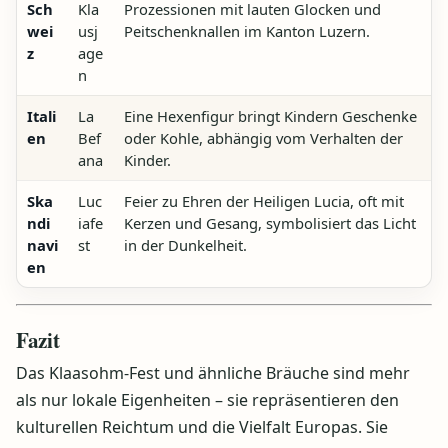
Sch
Kla
Prozessionen mit lauten Glocken und
wei
usj
Peitschenknallen im Kanton Luzern.
z
age
n
Itali
La
Eine Hexenfigur bringt Kindern Geschenke
en
Bef
oder Kohle, abhängig vom Verhalten der
ana
Kinder.
Ska
Luc
Feier zu Ehren der Heiligen Lucia, oft mit
ndi
iafe
Kerzen und Gesang, symbolisiert das Licht
navi
st
in der Dunkelheit.
en
Fazit
Das Klaasohm-Fest und ähnliche Bräuche sind mehr
als nur lokale Eigenheiten – sie repräsentieren den
kulturellen Reichtum und die Vielfalt Europas. Sie