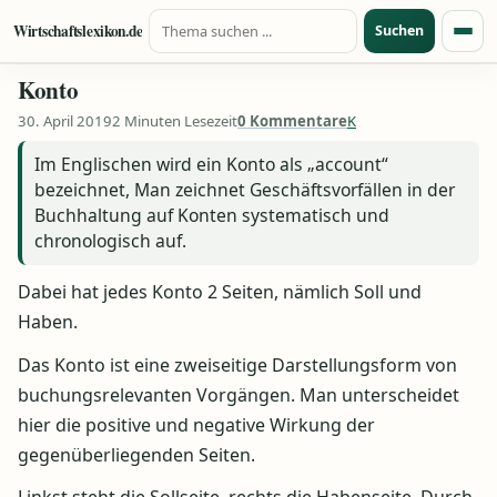
Suche nach:
Zum Inhalt springen
Wirtschaftslexikon.de
Suchen
Menü
Konto
30. April 2019
2 Minuten Lesezeit
0 Kommentare
K
Im Englischen wird ein Konto als „account“
bezeichnet, Man zeichnet Geschäftsvorfällen in der
Buchhaltung auf Konten systematisch und
chronologisch auf.
Dabei hat jedes Konto 2 Seiten, nämlich Soll und
Haben.
Das Konto ist eine zweiseitige Darstellungsform von
buchungsrelevanten Vorgängen. Man unterscheidet
hier die positive und negative Wirkung der
gegenüberliegenden Seiten.