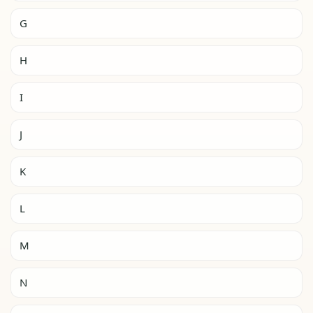
G
H
I
J
K
L
M
N