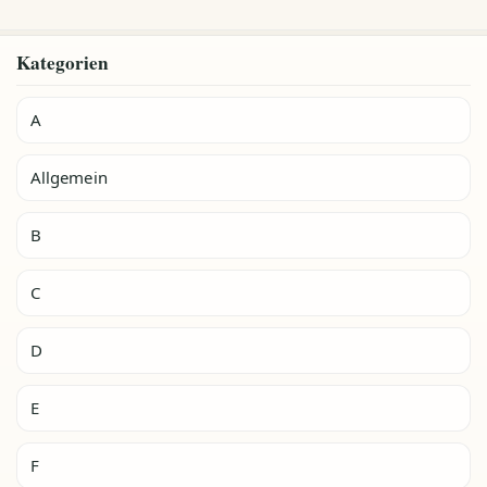
Kategorien
A
Allgemein
B
C
D
E
F