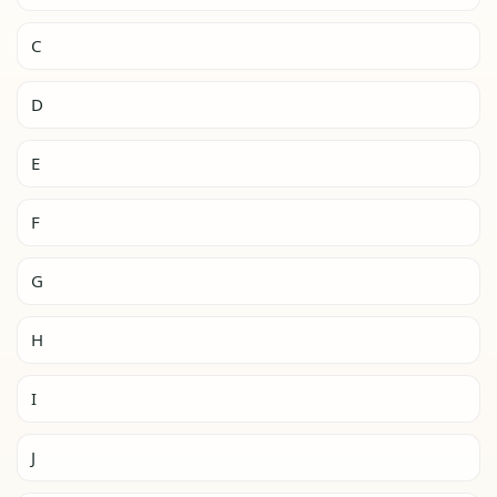
C
D
E
F
G
H
I
J