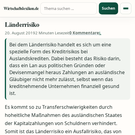
Suche nach:
Zum Inhalt springen
Wirtschaftslexikon.de
Suchen
Menü
Länderrisiko
20. August 2019
2 Minuten Lesezeit
0 Kommentare
L
Bei dem Länderrisiko handelt es sich um eine
spezielle Form des Kreditrisikos bei
Auslandskrediten. Dabei besteht das Risiko darin,
dass ein Lan aus politischen Gründen oder
Devisenmangel heraus Zahlungen an ausländische
Gläubiger nicht mehr zulässt, selbst wenn das
kreditnehmende Unternehmen finanziell gesund
ist.
Es kommt so zu Transferschwierigkeiten durch
hoheitliche Maßnahmen des ausländischen Staates
der Kapitalzahlungen von Schuldnern verhindert.
Somit ist das Länderrisiko ein Ausfallrisiko, das von