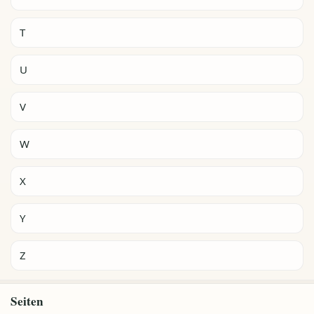
T
U
V
W
X
Y
Z
Seiten