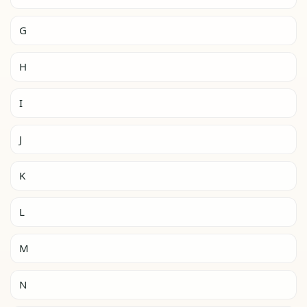
G
H
I
J
K
L
M
N