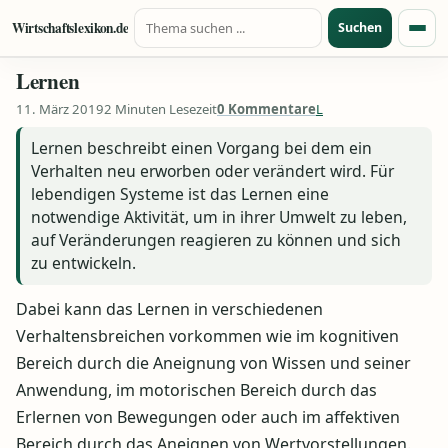
Suche nach:
Zum Inhalt springen
Wirtschaftslexikon.de
Suchen
Menü
Lernen
11. März 2019
2 Minuten Lesezeit
0 Kommentare
L
Lernen beschreibt einen Vorgang bei dem ein
Verhalten neu erworben oder verändert wird. Für
lebendigen Systeme ist das Lernen eine
notwendige Aktivität, um in ihrer Umwelt zu leben,
auf Veränderungen reagieren zu können und sich
zu entwickeln.
Dabei kann das Lernen in verschiedenen
Verhaltensbreichen vorkommen wie im kognitiven
Bereich durch die Aneignung von Wissen und seiner
Anwendung, im motorischen Bereich durch das
Erlernen von Bewegungen oder auch im affektiven
Bereich durch das Aneignen von Wertvorstellungen.