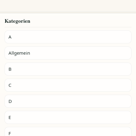
Kategorien
A
Allgemein
B
C
D
E
F