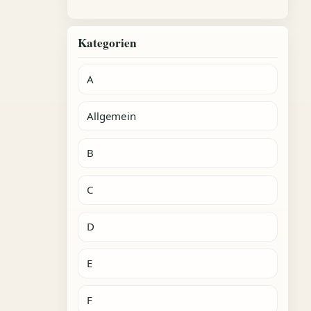
Kategorien
A
Allgemein
B
C
D
E
F