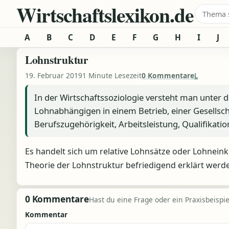
Wirtschaftslexikon.de
Zum Inhalt springen
Suche 
A
B
C
D
E
F
G
H
I
J
Lohnstruktur
19. Februar 2019
1 Minute Lesezeit
0 Kommentare
L
In der Wirtschaftssoziologie versteht man unter 
Lohnabhängigen in einem Betrieb, einer Gesellsch
Berufszugehörigkeit, Arbeitsleistung, Qualifikati
Es handelt sich um relative Lohnsätze oder Lohnein
Theorie der Lohnstruktur befriedigend erklärt werd
0 Kommentare
Hast du eine Frage oder ein Praxisbeispiel
Kommentar