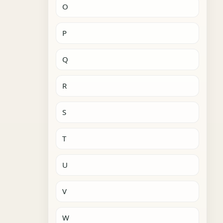
O
P
Q
R
S
T
U
V
W