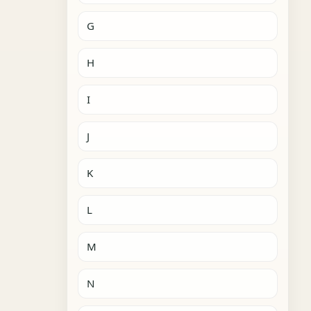
G
H
I
J
K
L
M
N