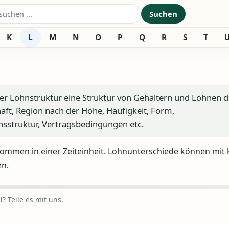
nach:
Suchen
K
L
M
N
O
P
Q
R
S
T
der Lohnstruktur eine Struktur von Gehältern und Löhnen d
aft, Region nach der Höhe, Häufigkeit, Form,
onsstruktur, Vertragsbedingungen etc.
kommen in einer Zeiteinheit. Lohnunterschiede können mit 
en.
? Teile es mit uns.