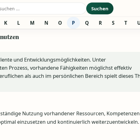
nach:
Suchen
K
L
M
N
O
P
Q
R
S
T
 nutzen
Talente und Entwicklungsmöglichkeiten. Unter
n Prozess, vorhandene Fähigkeiten möglichst effektiv
ruflichen als auch im persönlichen Bereich spielt dieses 
ollständige Nutzung vorhandener Ressourcen, Kompetenze
optimal einzusetzen und kontinuierlich weiterzuentwickeln.