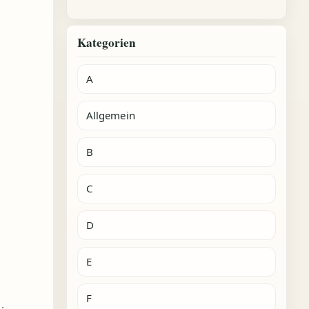
Kategorien
A
Allgemein
B
C
D
E
F