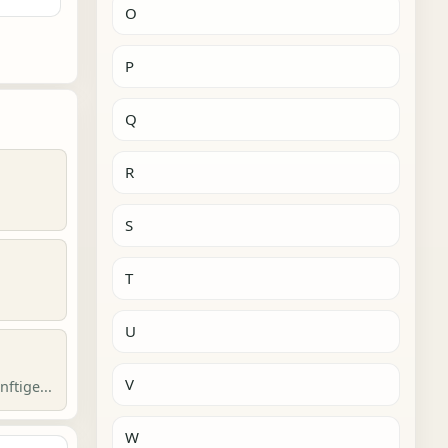
O
P
Q
R
S
T
U
V
ftige...
W