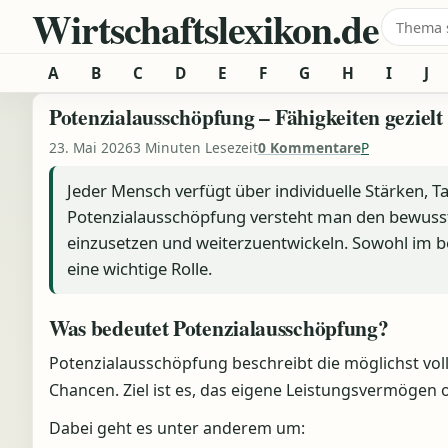
Wirtschaftslexikon.de
Zum Inhalt springen
Suche 
A
B
C
D
E
F
G
H
I
J
Potenzialausschöpfung – Fähigkeiten gezielt
23. Mai 2026
3 Minuten Lesezeit
0 Kommentare
P
Jeder Mensch verfügt über individuelle Stärken, 
Potenzialausschöpfung versteht man den bewusste
einzusetzen und weiterzuentwickeln. Sowohl im be
eine wichtige Rolle.
Was bedeutet Potenzialausschöpfung?
Potenzialausschöpfung beschreibt die möglichst v
Chancen. Ziel ist es, das eigene Leistungsvermögen 
Dabei geht es unter anderem um: