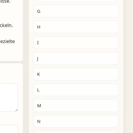
isse.
G
ckeln.
H
ezielte
I
J
K
L
M
N