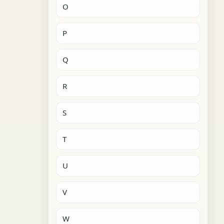
O
P
Q
R
S
T
U
V
W