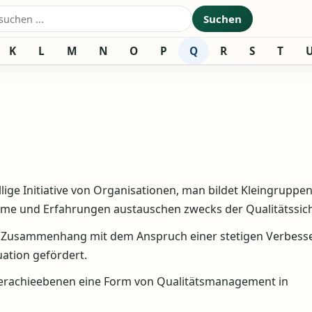
nach:
Suchen
K
L
M
N
O
P
Q
R
S
T
llige Initiative von Organisationen, man bildet Kleingruppen
obleme und Erfahrungen austauschen zwecks der Qualitätssic
im Zusammenhang mit dem Anspruch einer stetigen Verbess
uation gefördert.
Hierachieebenen eine Form von Qualitätsmanagement in