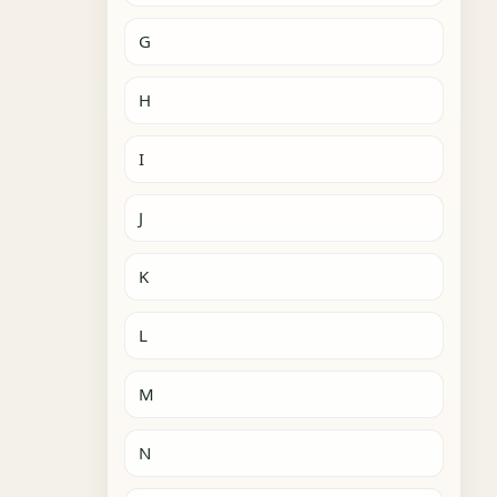
G
H
I
J
K
L
M
N