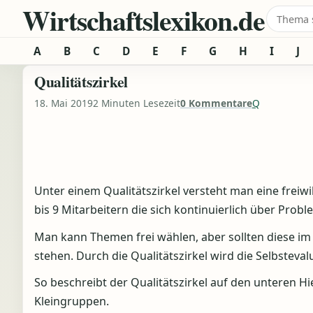
Wirtschaftslexikon.de
Zum Inhalt springen
Suche 
A
B
C
D
E
F
G
H
I
J
Qualitätszirkel
18. Mai 2019
2 Minuten Lesezeit
0 Kommentare
Q
Unter einem Qualitätszirkel versteht man eine freiwi
bis 9 Mitarbeitern die sich kontinuierlich über Pr
Man kann Themen frei wählen, aber sollten diese 
stehen. Durch die Qualitätszirkel wird die Selbsteval
So beschreibt der Qualitätszirkel auf den unteren 
Kleingruppen.