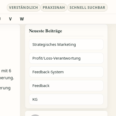
VERSTÄNDLICH
PRAXISNAH
SCHNELL SUCHBAR
U
V
W
Neueste Beiträge
Strategisches Marketing
Profit/Loss-Verantwortung
 mit 6
Feedback-System
herung.
Feedback
erung
KG