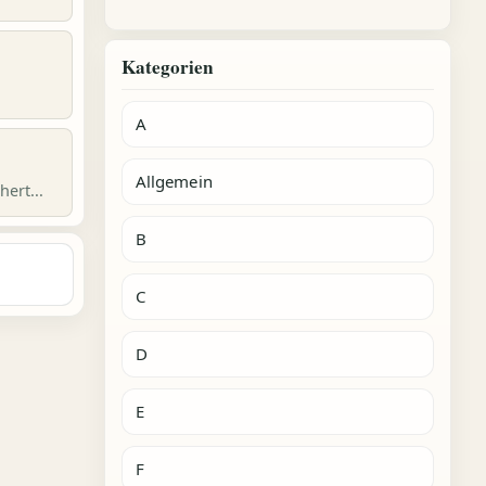
Kategorien
A
Allgemein
ert...
B
C
D
E
F