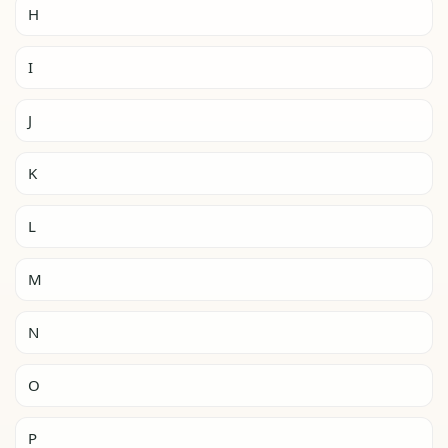
H
I
J
K
L
M
N
O
P