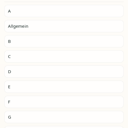
A
Allgemein
B
C
D
E
F
G