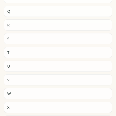
Q
R
S
T
U
V
W
X