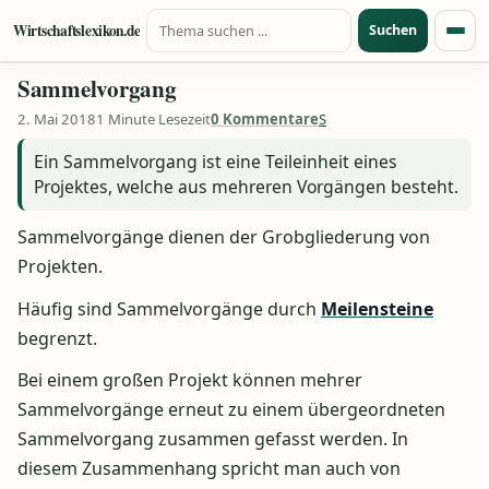
Suche nach:
Zum Inhalt springen
Wirtschaftslexikon.de
Suchen
Menü
Sammelvorgang
2. Mai 2018
1 Minute Lesezeit
0 Kommentare
S
Ein Sammelvorgang ist eine Teileinheit eines
Projektes, welche aus mehreren Vorgängen besteht.
Sammelvorgänge dienen der Grobgliederung von
Projekten.
Häufig sind Sammelvorgänge durch
Meilensteine
begrenzt.
Bei einem großen Projekt können mehrer
Sammelvorgänge erneut zu einem übergeordneten
Sammelvorgang zusammen gefasst werden. In
diesem Zusammenhang spricht man auch von