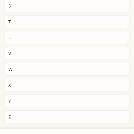
S
T
U
V
W
X
Y
Z