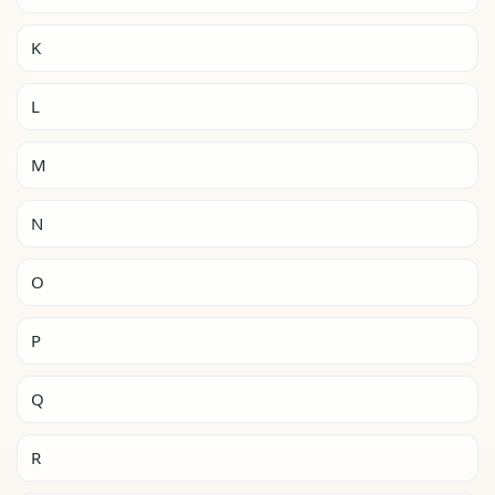
K
L
M
N
O
P
Q
R