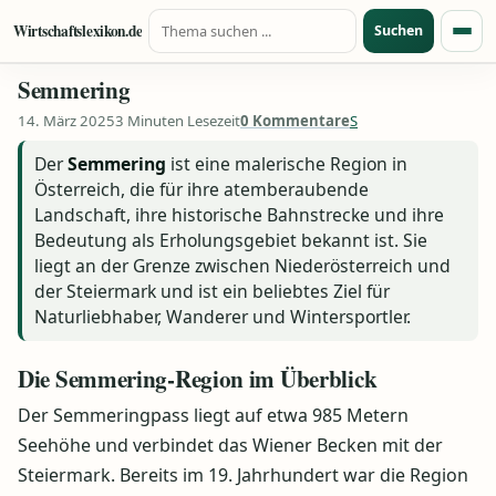
Suche nach:
Zum Inhalt springen
Wirtschaftslexikon.de
Suchen
Menü
Semmering
14. März 2025
3 Minuten Lesezeit
0 Kommentare
S
Der
Semmering
ist eine malerische Region in
Österreich, die für ihre atemberaubende
Landschaft, ihre historische Bahnstrecke und ihre
Bedeutung als Erholungsgebiet bekannt ist. Sie
liegt an der Grenze zwischen Niederösterreich und
der Steiermark und ist ein beliebtes Ziel für
Naturliebhaber, Wanderer und Wintersportler.
Die Semmering-Region im Überblick
Der Semmeringpass liegt auf etwa 985 Metern
Seehöhe und verbindet das Wiener Becken mit der
Steiermark. Bereits im 19. Jahrhundert war die Region