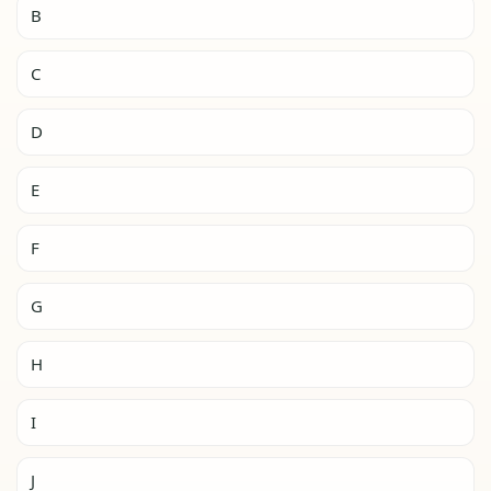
B
C
D
E
F
G
H
I
J