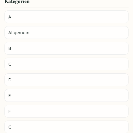
Kategorien
A
Allgemein
B
C
D
E
F
G