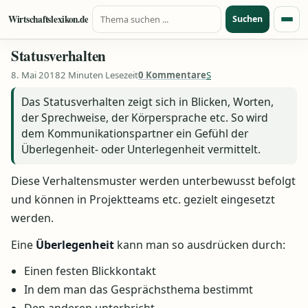
Suche nach:
Zum Inhalt springen
Wirtschaftslexikon.de
Suchen
Menü
Statusverhalten
8. Mai 2018
2 Minuten Lesezeit
0 Kommentare
S
Das Statusverhalten zeigt sich in Blicken, Worten,
der Sprechweise, der Körpersprache etc. So wird
dem Kommunikationspartner ein Gefühl der
Überlegenheit- oder Unterlegenheit vermittelt.
Diese Verhaltensmuster werden unterbewusst befolgt
und können in Projektteams etc. gezielt eingesetzt
werden.
Eine
Überlegenheit
kann man so ausdrücken durch:
Einen festen Blickkontakt
In dem man das Gesprächsthema bestimmt