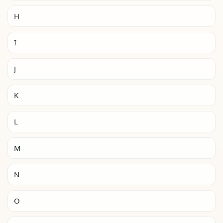
H
I
J
K
L
M
N
O