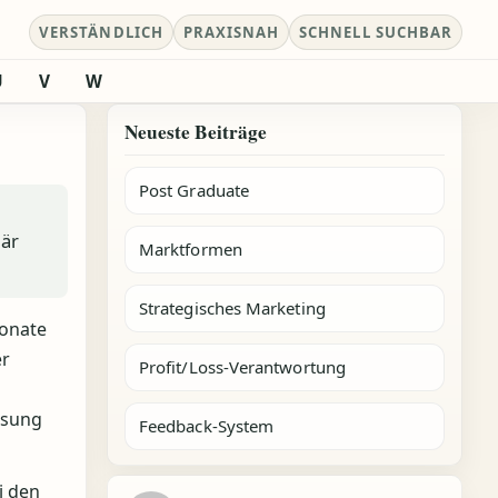
VERSTÄNDLICH
PRAXISNAH
SCHNELL SUCHBAR
U
V
W
Neueste Beiträge
Post Graduate
när
Marktformen
Strategisches Marketing
Monate
er
Profit/Loss-Verantwortung
isung
Feedback-System
i den