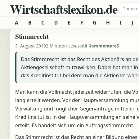
Wirtschaftslexikon.de
Zum Inhalt springen
Suche 
A
B
C
D
E
F
G
H
I
J
Stimmrecht
3. August 2019
2 Minuten Lesezeit
0 Kommentare
S
Das Stimmrecht ist das Recht des Aktionärs an d
Aktiengesellschaft mitzuwirken. Dabei hat man in
das Kreditinstitut bei dem man die Aktien verwa
Man kann die Vollmacht jederzeit widerrufen, die Vo
lang erteilt werden. Vor der Hauptversammlung muss
Verwaltung und möglicher Gegenanträge mitteilen
Kreditinsitut ist in der Hauptversammlung an seine
erteilt. Es handelt sich um ein Auftragsstimmrecht.
Das Stimmrecht ist das Recht an einer Bildung eines