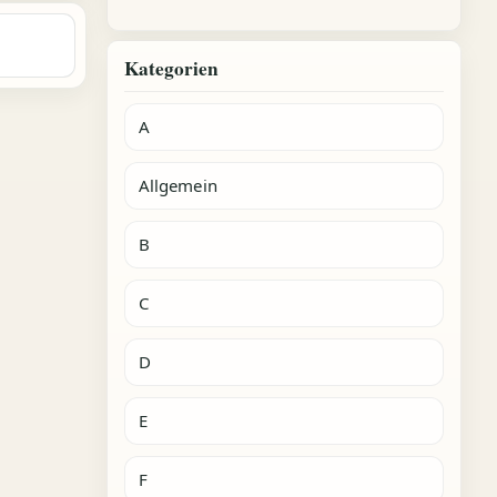
Kategorien
A
Allgemein
B
C
D
E
F