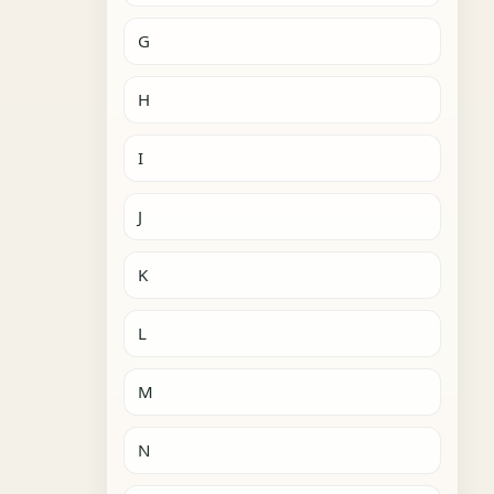
G
H
I
J
K
L
M
N