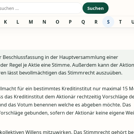
nach:
Suchen
K
L
M
N
O
P
Q
R
S
T
er Beschlussfassung in der Hauptversammlung einer
 der Regel je Aktie eine Stimme. Außerdem kann der Aktio
hren lässt bevollmächtigen das Stimmrecht auszuüben.
llmacht für ein bestimmtes Kreditinstitut nur maximal 15 
 das Kreditinstitut dem Aktionär rechtzeitig Vorschläge d
 und das Votum benennen welche es abgeben möchte. Das
 Vorschläge gebunden, sofern der Aktionär keine eigene We
 kollektiven Willens mitzuwirken. Das Stimmrecht gehört be