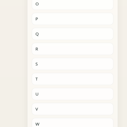
O
P
Q
R
S
T
U
V
W