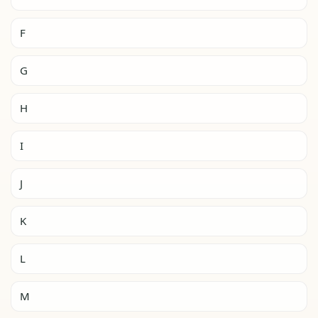
F
G
H
I
J
K
L
M