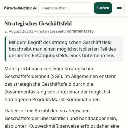
Suche nach:
Zum Inhalt springen
Wirtschaftslexikon.de
Suchen
Menü
Strategisches Geschäftsfeld
2. August 2020
2 Minuten Lesezeit
0 Kommentare
S
Mit dem Begriff des strategischen Geschäftsfeld
beschreibt man einen möglichst isolierten Teil des
gesamten Betätigungsfelds eines Unternehmens.
Man spricht auch von einer strategischen
Geschäftsfeldeinheit (SGE). Im Allgemeinen ensteht
das strategische Geschäftsfeld durch die
Zusammenfassung von untereinander möglichst
homogenen Produkt/Markt-Kombinationen.
Dabei soll die Anzahl der strategischen
Geschäftsfelder übersichtlich und handhabbar sein,
also unter 10, zweckmäßigerweise erfolgt daher eine