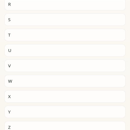
R
S
T
U
V
W
X
Y
Z