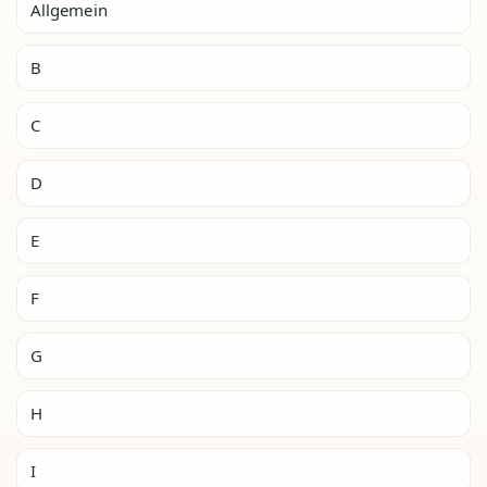
Allgemein
B
C
D
E
F
G
H
I