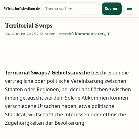
Suche nach:
Zum Inhalt springen
Wirtschaftslexikon.de
Suchen
Menü
Territorial Swaps
14. August 2025
2 Minuten Lesezeit
0 Kommentare
G
,
T
Territorial Swaps / Gebietstausche
beschreiben die
vertragliche oder politische Vereinbarung zwischen
Staaten oder Regionen, bei der Landflächen zwischen
ihnen getauscht werden. Solche Abkommen können
verschiedene Ursachen haben, etwa politische
Stabilität, wirtschaftliche Interessen oder ethnische
Zugehörigkeiten der Bevölkerung.