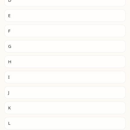
D
E
F
G
H
I
J
K
L