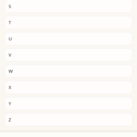
S
T
U
V
W
X
Y
Z