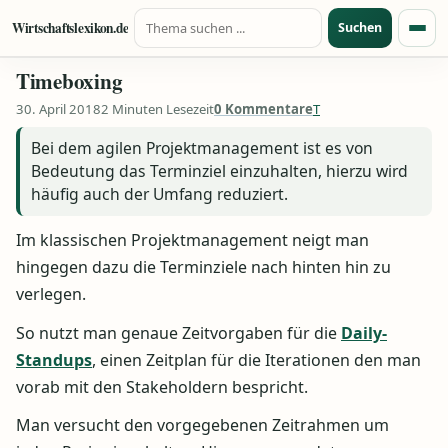
Suche nach:
Zum Inhalt springen
Wirtschaftslexikon.de
Suchen
Menü
Timeboxing
30. April 2018
2 Minuten Lesezeit
0 Kommentare
T
Bei dem agilen Projektmanagement ist es von
Bedeutung das Terminziel einzuhalten, hierzu wird
häufig auch der Umfang reduziert.
Im klassischen Projektmanagement neigt man
hingegen dazu die Terminziele nach hinten hin zu
verlegen.
So nutzt man genaue Zeitvorgaben für die
Daily-
Standups
, einen Zeitplan für die Iterationen den man
vorab mit den Stakeholdern bespricht.
Man versucht den vorgegebenen Zeitrahmen um