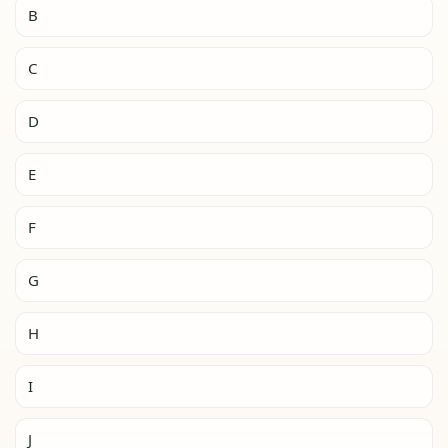
B
C
D
E
F
G
H
I
J