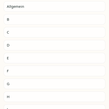
Allgemein
B
C
D
E
F
G
H