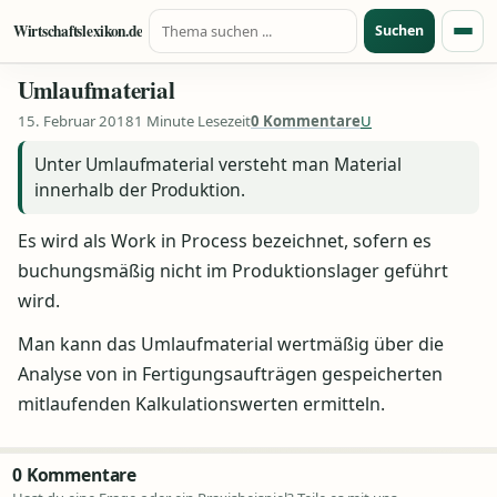
Suche nach:
Zum Inhalt springen
Wirtschaftslexikon.de
Suchen
Menü
Umlaufmaterial
15. Februar 2018
1 Minute Lesezeit
0 Kommentare
U
Unter Umlaufmaterial versteht man Material
innerhalb der Produktion.
Es wird als Work in Process bezeichnet, sofern es
buchungsmäßig nicht im Produktionslager geführt
wird.
Man kann das Umlaufmaterial wertmäßig über die
Analyse von in Fertigungsaufträgen gespeicherten
mitlaufenden Kalkulationswerten ermitteln.
0 Kommentare