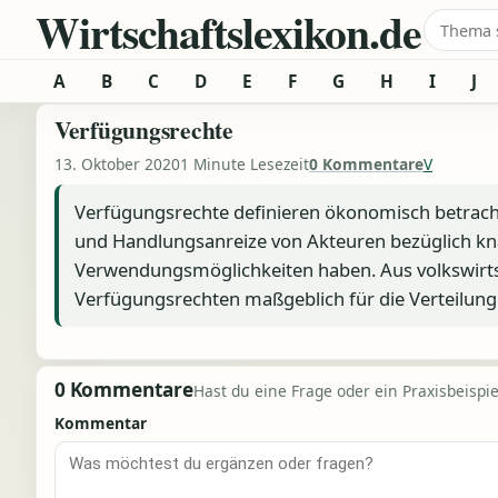
Wirtschaftslexikon.de
Zum Inhalt springen
Suche 
A
B
C
D
E
F
G
H
I
J
Verfügungsrechte
13. Oktober 2020
1 Minute Lesezeit
0 Kommentare
V
Verfügungsrechte definieren ökonomisch betracht
und Handlungsanreize von Akteuren bezüglich kn
Verwendungsmöglichkeiten haben. Aus volkswirtsc
Verfügungsrechten maßgeblich für die Verteilung
0 Kommentare
Hast du eine Frage oder ein Praxisbeispiel
Kommentar