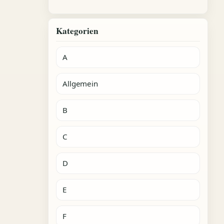
Kategorien
A
Allgemein
B
C
D
E
F