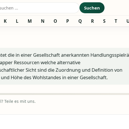
nach:
Suchen
K
L
M
N
O
P
Q
R
S
T
et die in einer Gesellschaft anerkannten Handlungsspiel
apper Ressourcen welche alternative
haftlicher Sicht sind die Zuordnung und Definition von
 und Höhe des Wohlstandes in einer Gesellschaft.
? Teile es mit uns.