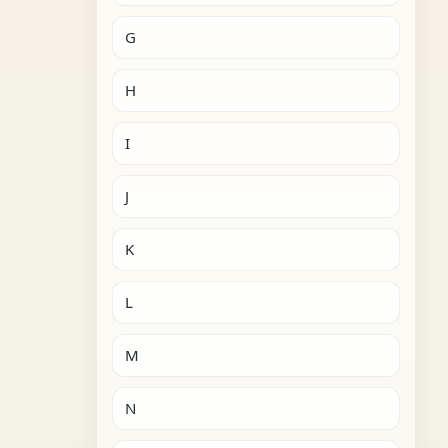
G
H
I
J
K
L
M
N