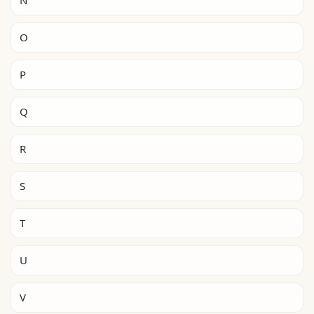
O
P
Q
R
S
T
U
V