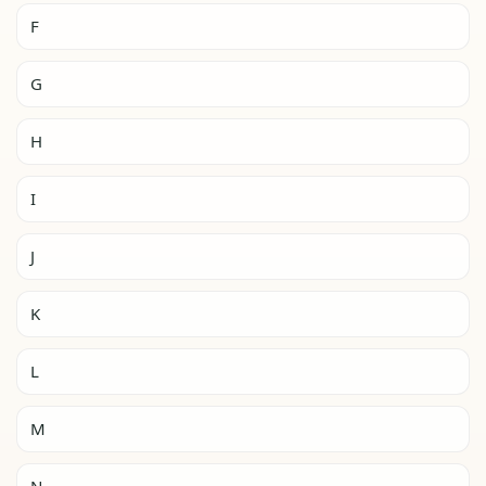
F
G
H
I
J
K
L
M
N