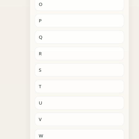
O
P
Q
R
S
T
U
V
W