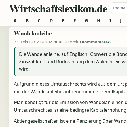
Wirtschaftslexikon.de
Zum Inhalt springen
Suche 
A
B
C
D
E
F
G
H
I
J
Wandelanleihe
23. Februar 2020
1 Minute Lesezeit
0 Kommentare
W
Die Wandelanleihe, auf Englisch „Convertible Bo
Zinszahlung und Rückzahlung dem Anleger ein wei
wird.
Aufgrund dieses Umtauschrechts wird aus dem ursprü
mit der Wandelanleihe aufgenommene Fremdkapital 
Man benötigt für die Emission von Wandelanleihen
Umtauschrechtes ist eine bedingte Kapitalerhöhung 
Aktiengesellschaften ist eine Fianzierung über Wand