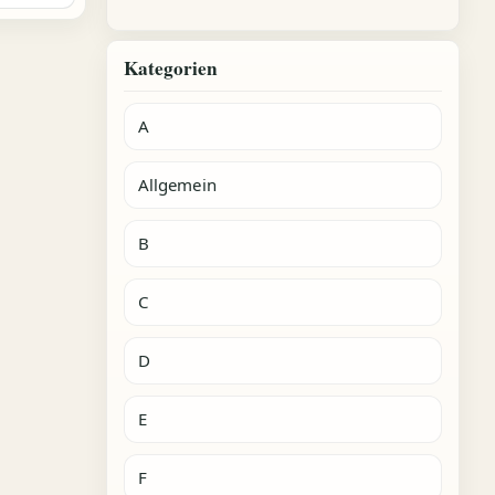
Kategorien
A
Allgemein
B
C
D
E
F