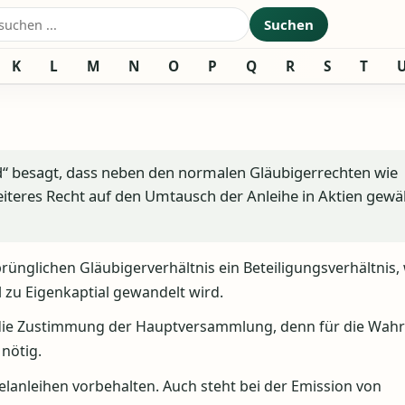
nach:
Suchen
K
L
M
N
O
P
Q
R
S
T
nd“ besagt, dass neben den normalen Gläubigerrechten wie
teres Recht auf den Umtausch der Anleihe in Aktien gewä
nglichen Gläubigerverhältnis ein Beteiligungsverhältnis, 
zu Eigenkaptial gewandelt wird.
 die Zustimmung der Hauptversammlung, denn für die Wah
nötig.
elanleihen vorbehalten. Auch steht bei der Emission von