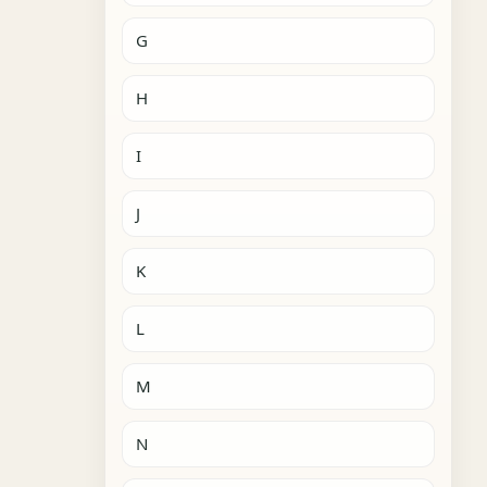
G
H
I
J
K
L
M
N