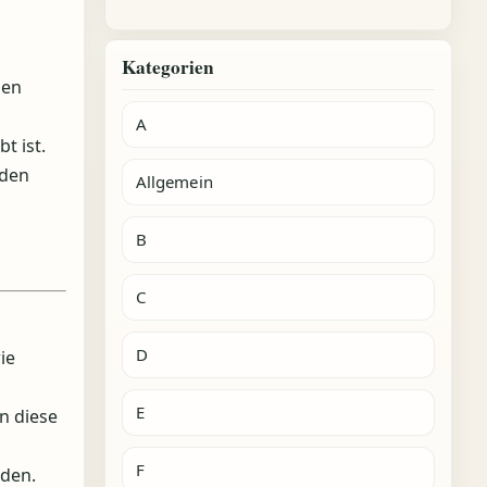
Kategorien
den
A
t ist.
rden
Allgemein
B
C
D
ie
E
n diese
F
rden.