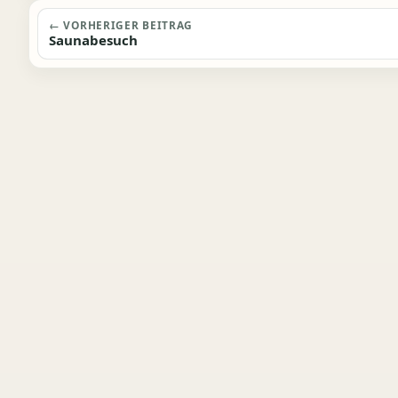
Beitragsnavigation
← VORHERIGER BEITRAG
Saunabesuch