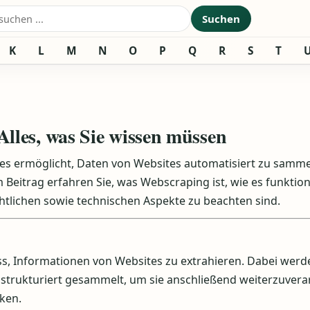
nach:
Suchen
K
L
M
N
O
P
Q
R
S
T
lles, was Sie wissen müssen
 es ermöglicht, Daten von Websites automatisiert zu samm
eitrag erfahren Sie, was Webscraping ist, wie es funktioni
tlichen sowie technischen Aspekte zu beachten sind.
s, Informationen von Websites zu extrahieren. Dabei werd
n strukturiert gesammelt, um sie anschließend weiterzuvera
ken.