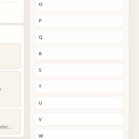
O
P
Q
R
S
T
e
U
V
der...
W