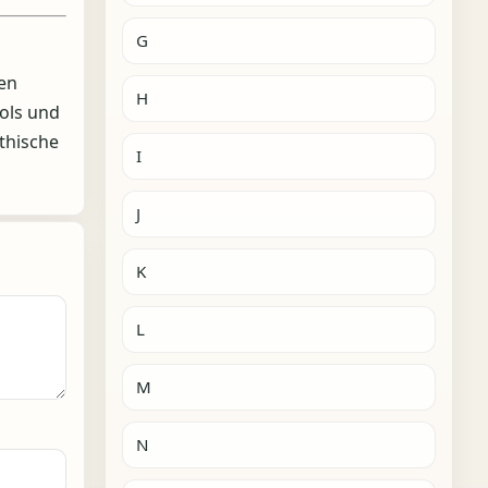
G
ten
H
ols und
ethische
I
J
K
L
M
N