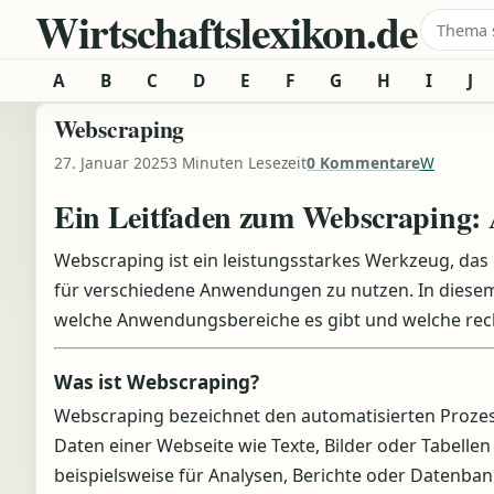
Wirtschaftslexikon.de
Zum Inhalt springen
Suche 
A
B
C
D
E
F
G
H
I
J
Webscraping
27. Januar 2025
3 Minuten Lesezeit
0 Kommentare
W
Ein Leitfaden zum Webscraping: A
Webscraping ist ein leistungsstarkes Werkzeug, das
für verschiedene Anwendungen zu nutzen. In diesem B
welche Anwendungsbereiche es gibt und welche rech
Was ist Webscraping?
Webscraping bezeichnet den automatisierten Prozes
Daten einer Webseite wie Texte, Bilder oder Tabelle
beispielsweise für Analysen, Berichte oder Datenban