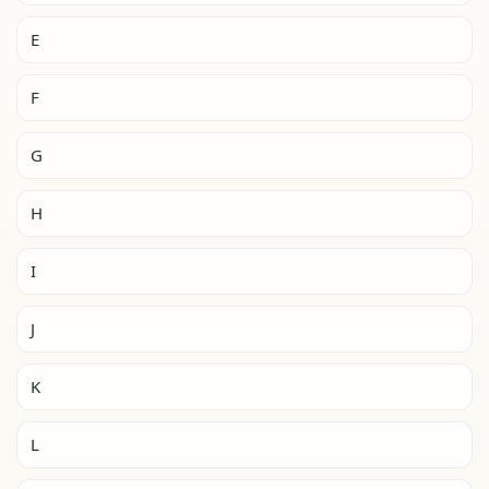
E
F
G
H
I
J
K
L