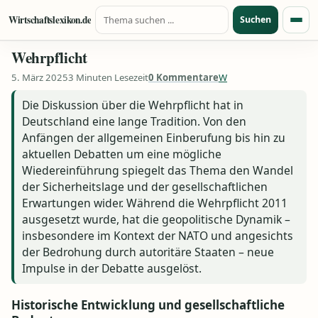
Suche nach:
Zum Inhalt springen
Wirtschaftslexikon.de
Suchen
Menü
Wehrpflicht
5. März 2025
3 Minuten Lesezeit
0 Kommentare
W
Die Diskussion über die Wehrpflicht hat in
Deutschland eine lange Tradition. Von den
Anfängen der allgemeinen Einberufung bis hin zu
aktuellen Debatten um eine mögliche
Wiedereinführung spiegelt das Thema den Wandel
der Sicherheitslage und der gesellschaftlichen
Erwartungen wider. Während die Wehrpflicht 2011
ausgesetzt wurde, hat die geopolitische Dynamik –
insbesondere im Kontext der NATO und angesichts
der Bedrohung durch autoritäre Staaten – neue
Impulse in der Debatte ausgelöst.
Historische Entwicklung und gesellschaftliche