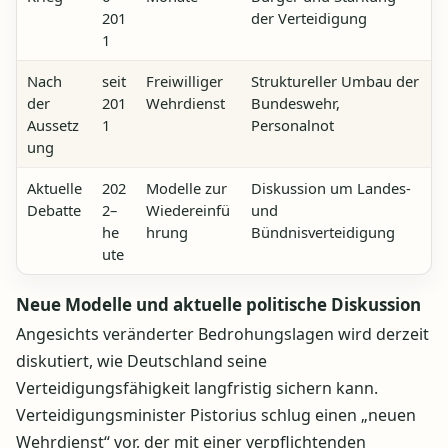
201
der Verteidigung
1
Nach
seit
Freiwilliger
Struktureller Umbau der
der
201
Wehrdienst
Bundeswehr,
Aussetz
1
Personalnot
ung
Aktuelle
202
Modelle zur
Diskussion um Landes-
Debatte
2–
Wiedereinfü
und
he
hrung
Bündnisverteidigung
ute
Neue Modelle und aktuelle politische Diskussion
Angesichts veränderter Bedrohungslagen wird derzeit
diskutiert, wie Deutschland seine
Verteidigungsfähigkeit langfristig sichern kann.
Verteidigungsminister Pistorius schlug einen „neuen
Wehrdienst“ vor, der mit einer verpflichtenden