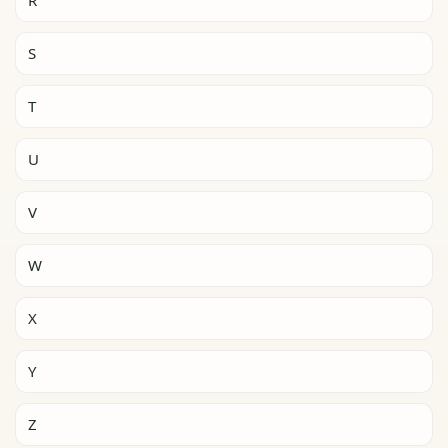
S
T
U
V
W
X
Y
Z