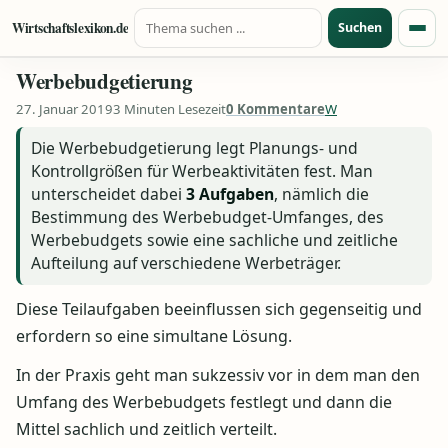
Suche nach:
Zum Inhalt springen
Wirtschaftslexikon.de
Suchen
Menü
Werbebudgetierung
27. Januar 2019
3 Minuten Lesezeit
0 Kommentare
W
Die Werbebudgetierung legt Planungs- und
Kontrollgrößen für Werbeaktivitäten fest. Man
unterscheidet dabei
3 Aufgaben
, nämlich die
Bestimmung des Werbebudget-Umfanges, des
Werbebudgets sowie eine sachliche und zeitliche
Aufteilung auf verschiedene Werbeträger.
Diese Teilaufgaben beeinflussen sich gegenseitig und
erfordern so eine simultane Lösung.
In der Praxis geht man sukzessiv vor in dem man den
Umfang des Werbebudgets festlegt und dann die
Mittel sachlich und zeitlich verteilt.