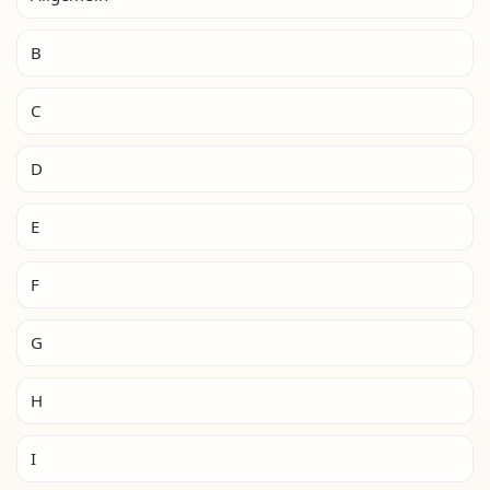
B
C
D
E
F
G
H
I