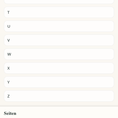
T
U
V
W
X
Y
Z
Seiten