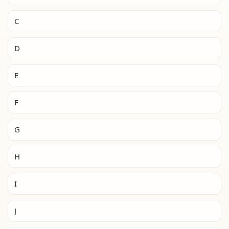
C
D
E
F
G
H
I
J