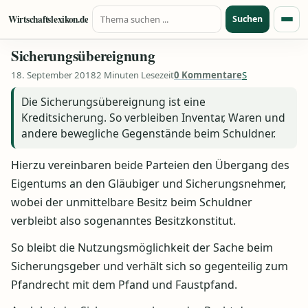
Suche nach:
Zum Inhalt springen
Wirtschaftslexikon.de
Suchen
Menü
Sicherungsübereignung
18. September 2018
2 Minuten Lesezeit
0 Kommentare
S
Die Sicherungsübereignung ist eine
Kreditsicherung. So verbleiben Inventar, Waren und
andere bewegliche Gegenstände beim Schuldner.
Hierzu vereinbaren beide Parteien den Übergang des
Eigentums an den Gläubiger und Sicherungsnehmer,
wobei der unmittelbare Besitz beim Schuldner
verbleibt also sogenanntes Besitzkonstitut.
So bleibt die Nutzungsmöglichkeit der Sache beim
Sicherungsgeber und verhält sich so gegenteilig zum
Pfandrecht mit dem Pfand und Faustpfand.