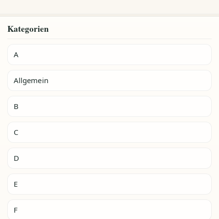
Kategorien
A
Allgemein
B
C
D
E
F