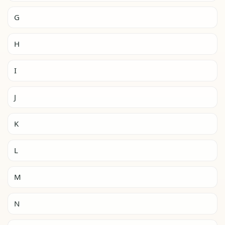
G
H
I
J
K
L
M
N