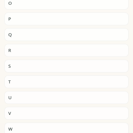
O
P
Q
R
S
T
U
V
W