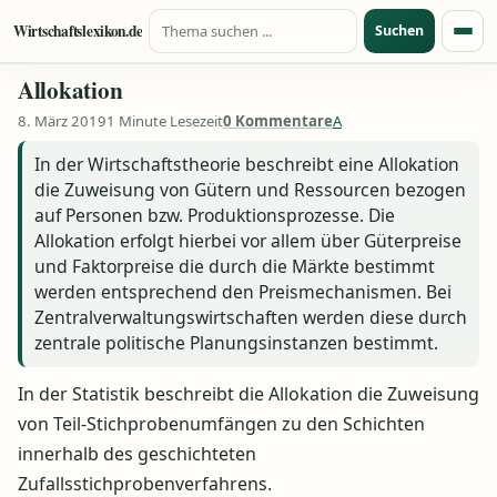
Suche nach:
Zum Inhalt springen
Wirtschaftslexikon.de
Suchen
Menü
Allokation
8. März 2019
1 Minute Lesezeit
0 Kommentare
A
In der Wirtschaftstheorie beschreibt eine Allokation
die Zuweisung von Gütern und Ressourcen bezogen
auf Personen bzw. Produktionsprozesse. Die
Allokation erfolgt hierbei vor allem über Güterpreise
und Faktorpreise die durch die Märkte bestimmt
werden entsprechend den Preismechanismen. Bei
Zentralverwaltungswirtschaften werden diese durch
zentrale politische Planungsinstanzen bestimmt.
In der Statistik beschreibt die Allokation die Zuweisung
von Teil-Stichprobenumfängen zu den Schichten
innerhalb des geschichteten
Zufallsstichprobenverfahrens.