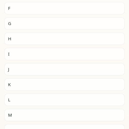
F
G
H
I
J
K
L
M