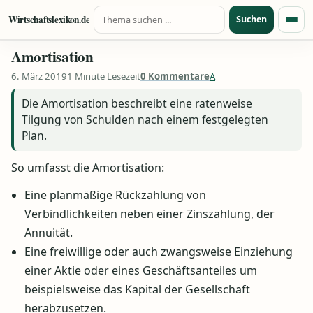
Suche nach:
Zum Inhalt springen
Wirtschaftslexikon.de
Suchen
Menü
Amortisation
6. März 2019
1 Minute Lesezeit
0 Kommentare
A
Die Amortisation beschreibt eine ratenweise
Tilgung von Schulden nach einem festgelegten
Plan.
So umfasst die Amortisation:
Eine planmäßige Rückzahlung von
Verbindlichkeiten neben einer Zinszahlung, der
Annuität.
Eine freiwillige oder auch zwangsweise Einziehung
einer Aktie oder eines Geschäftsanteiles um
beispielsweise das Kapital der Gesellschaft
herabzusetzen.