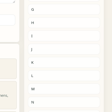
G
H
I
J
K
L
M
mens,
N