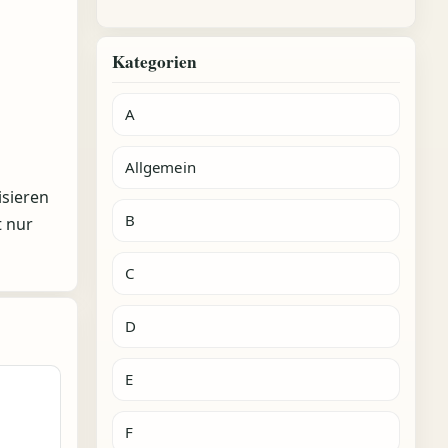
Kategorien
A
Allgemein
isieren
B
t nur
C
D
E
F