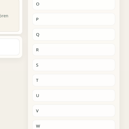
O
ören
P
Q
R
S
T
U
V
W