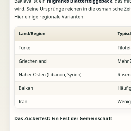
Baklava ist ein
filigranes Blätterteiggebäck
, das mi
wird. Seine Ursprünge reichen in die osmanische Zeit
Hier einige regionale Varianten:
Land/Region
Typis
Türkei
Filote
Griechenland
Mehr Z
Naher Osten (Libanon, Syrien)
Rosen
Balkan
Häufig
Iran
Wenig
Das Zuckerfest: Ein Fest der Gemeinschaft