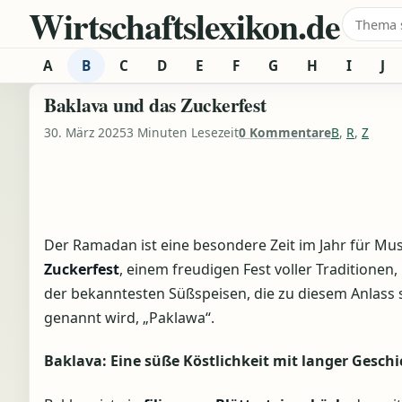
Wirtschaftslexikon.de
Zum Inhalt springen
Suche 
A
B
C
D
E
F
G
H
I
J
Baklava und das Zuckerfest
30. März 2025
3 Minuten Lesezeit
0 Kommentare
B
,
R
,
Z
Der Ramadan ist eine besondere Zeit im Jahr für Mu
Zuckerfest
, einem freudigen Fest voller Traditionen
der bekanntesten Süßspeisen, die zu diesem Anlass s
genannt wird, „Paklawa“.
Baklava: Eine süße Köstlichkeit mit langer Geschi