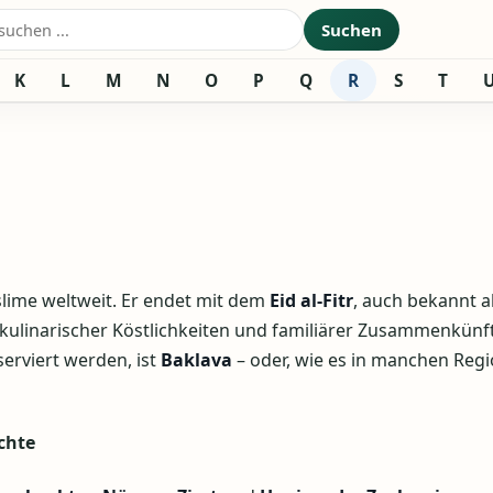
nach:
Suchen
K
L
M
N
O
P
Q
R
S
T
slime weltweit. Er endet mit dem
Eid al-Fitr
, auch bekannt a
, kulinarischer Köstlichkeiten und familiärer Zusammenkünft
erviert werden, ist
Baklava
– oder, wie es in manchen Reg
chte