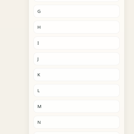
G
H
I
J
K
L
M
N