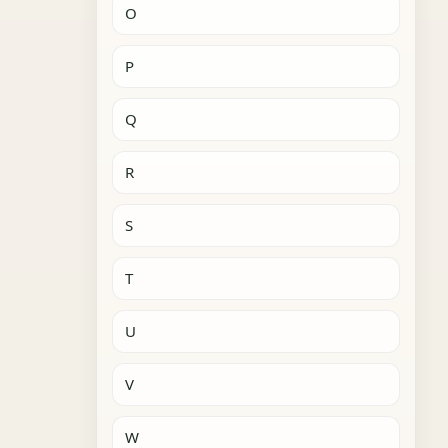
O
P
Q
R
S
T
U
V
W