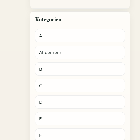
Kategorien
A
Allgemein
B
C
D
E
F