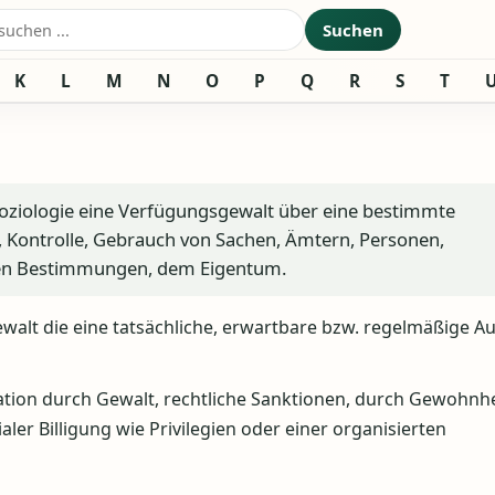
nach:
Suchen
K
L
M
N
O
P
Q
R
S
T
ssoziologie eine Verfügungsgewalt über eine bestimmte
, Kontrolle, Gebrauch von Sachen, Ämtern, Personen,
chen Bestimmungen, dem Eigentum.
ewalt die eine tatsächliche, erwartbare bzw. regelmäßige 
tion durch Gewalt, rechtliche Sanktionen, durch Gewohnhe
er Billigung wie Privilegien oder einer organisierten