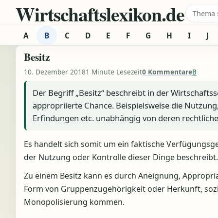
Wirtschaftslexikon.de
Zum Inhalt springen
Suche 
A
B
C
D
E
F
G
H
I
J
Besitz
10. Dezember 2018
1 Minute Lesezeit
0 Kommentare
B
Der Begriff „Besitz“ beschreibt in der Wirtschaft
appropriierte Chance. Beispielsweise die Nutzung
Erfindungen etc. unabhängig von deren rechtli
Es handelt sich somit um ein faktische Verfügungsg
der Nutzung oder Kontrolle dieser Dinge beschreibt.
Zu einem Besitz kann es durch Aneignung, Appropria
Form von Gruppenzugehörigkeit oder Herkunft, sozial
Monopolisierung kommen.