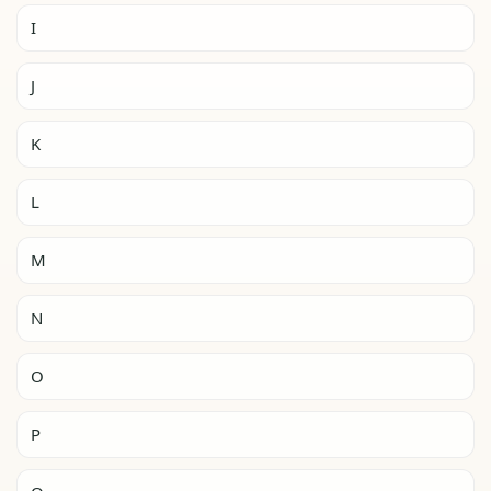
I
J
K
L
M
N
O
P