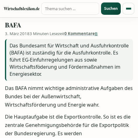
Suche nach:
Zum Inhalt springen
Wirtschaftslexikon.de
Suchen
Menü
BAFA
3. März 2018
3 Minuten Lesezeit
0 Kommentare
B
Das Bundesamt für Wirtschaft und Ausfuhrkontrolle
(BAFA) ist zuständig für die Ausfuhrkontrolle. Es
führt EG-Einfuhrregelungen aus sowie
Wirtschaftsföderung und Fördermaßnahmen im
Energiesektor.
Das BAFA nimmt wichtige administrative Aufgaben des
Bundes bei der Außenwirtschaft,
Wirtschaftsförderung und Energie wahr.
Die Hauptaufgabe ist die Exportkontrolle. So ist es die
zentrale Genehmigungsbehörde für die Exportpolitik
der Bundesregierung. Es werden