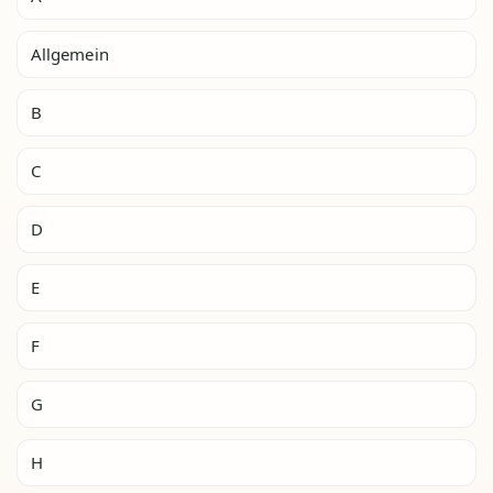
Allgemein
B
C
D
E
F
G
H