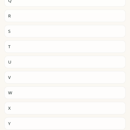
Q
R
S
T
U
V
W
X
Y