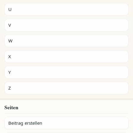
U
V
W
X
Y
Z
Seiten
Beitrag erstellen