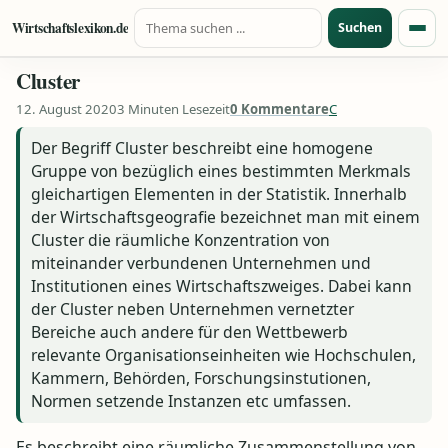
Suche nach:
Zum Inhalt springen
Wirtschaftslexikon.de
Suchen
Menü
Cluster
12. August 2020
3 Minuten Lesezeit
0 Kommentare
C
Der Begriff Cluster beschreibt eine homogene
Gruppe von bezüglich eines bestimmten Merkmals
gleichartigen Elementen in der Statistik. Innerhalb
der Wirtschaftsgeografie bezeichnet man mit einem
Cluster die räumliche Konzentration von
miteinander verbundenen Unternehmen und
Institutionen eines Wirtschaftszweiges. Dabei kann
der Cluster neben Unternehmen vernetzter
Bereiche auch andere für den Wettbewerb
relevante Organisationseinheiten wie Hochschulen,
Kammern, Behörden, Forschungsinstutionen,
Normen setzende Instanzen etc umfassen.
Es beschreibt eine räumliche Zusammenstellung von