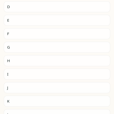
D
E
F
G
H
I
J
K