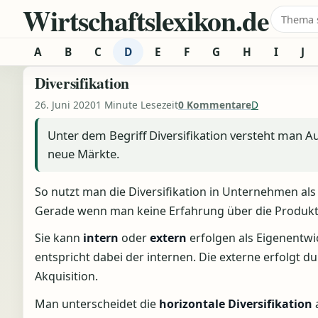
Wirtschaftslexikon.de
Zum Inhalt springen
Suche 
A
B
C
D
E
F
G
H
I
J
Diversifikation
26. Juni 2020
1 Minute Lesezeit
0 Kommentare
D
Unter dem Begriff Diversifikation versteht man
neue Märkte.
So nutzt man die Diversifikation in Unternehmen als
Gerade wenn man keine Erfahrung über die Produkte 
Sie kann
intern
oder
extern
erfolgen als Eigenentw
entspricht dabei der internen. Die externe erfolgt d
Akquisition.
Man unterscheidet die
horizontale
Diversifikation