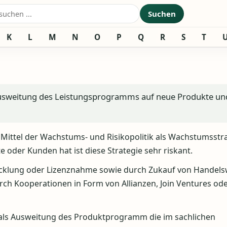
nach:
Suchen
K
L
M
N
O
P
Q
R
S
T
 Ausweitung des Leistungsprogramms auf neue Produkte un
 Mittel der Wachstums- und Risikopolitik als Wachstumsstra
oder Kunden hat ist diese Strategie sehr riskant.
icklung oder Lizenznahme sowie durch Zukauf von Handel
urch Kooperationen in Form von Allianzen, Join Ventures od
als Ausweitung des Produktprogramm die im sachlichen