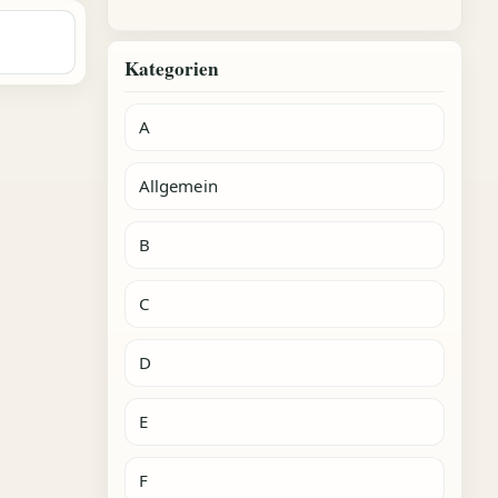
Kategorien
A
Allgemein
B
C
D
E
F