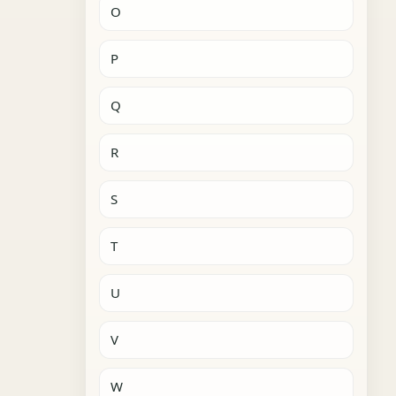
O
P
Q
R
S
T
U
V
W