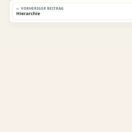
Beitragsnavigation
← VORHERIGER BEITRAG
Hierarchie