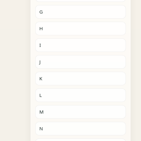
G
H
I
J
K
L
M
N